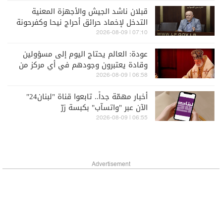
قبلان ناشد الجيش والأجهزة المعنية
التدخل لإخماد حرائق أحراج نيحا وكفرحونة
والبقاع الغربي
07:10 | 2026-08-09
عودة: العالم يحتاج اليوم إلى مسؤولين
وقادة يعتبرون وجودهم في أي مركز من
أجل الخدمة لا الإستغلال
06:58 | 2026-08-09
أخبار مهمّة جداً.. تابعوا قناة "لبنان24"
الآن عبر "واتسآب" بكبسة زرّ
06:55 | 2026-08-09
Advertisement