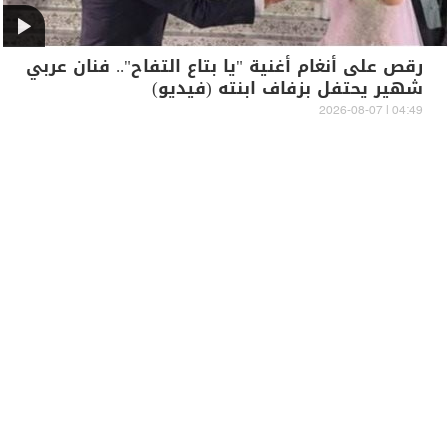
رقص على أنغام أغنية "يا بتاع التفاح".. فنان عربي
شهير يحتفل بزفاف ابنته (فيديو)
04:49 | 2026-08-07