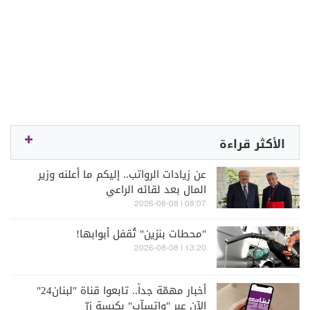
الأكثر قراءة
عن زيادات الرواتب.. إليكم ما أعلنه وزير
المال بعد لقائه الراعي
08:07 | 2026-08-08
"محطات بنزين" تُقفل أبوابها!
13:20 | 2026-08-08
أخبار مهمّة جداً.. تابعوا قناة "لبنان24"
الآن عبر "واتسآب" بكبسة زرّ