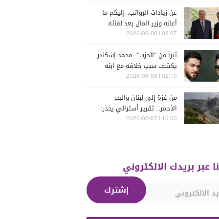
عن زيادات الرواتب.. إليكم ما
أعلنه وزير المال بعد لقائه
الراعي
08:07 | 2026-08-08
تبرأ من "الحزب".. محمد إسكندر
يكشف سبب خلافه مع ابنه
فارس (فيديو)
02:10 | 2026-08-08
من غزة إلى لبنان والبحر
الأحمر... تقرير أسترالي يحذر:
الشرق الأوسط يدخل أخطر
16:00 | 2026-08-07
مراحله
نا عبر بريدك الالكتروني
إشترك