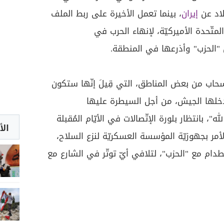
بلاد عن
إيران
، بينما تعمل الأخيرة على ربط الملف
المتّحدة الأميركيّة، لإنهاء الحرب في
"الحزب" وأذرعها في المنطقة.
نسحاب من بعض المناطق، التي قِيلَ إنّها ستكون
يدخلها الجيش، من أجل السيطرة عليها
 بانتظار بلورة الإتّصالات في الأيّام المُقبلة
الأ
لأمر بجهوزيّة المؤسسة العسكريّة لنزع السلاح،
دام مع "الحزب"، لتلافي أيّ توتّر في الشارع مع