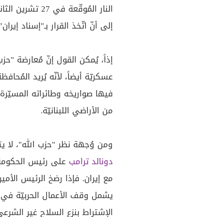
إلى أنّ اتّخذ القرار بـ"إسناد إيران" في 2 آذار
إذاً، يُمكن القول إنّ مُعارضة "ح
عسكريّة أيضاً، لأنّه يُريد المُح
فيها صواريخه وطائراته المسيّرة
من الأراضي اللبنانيّة.
ومن وُجهة نظر "حزب الله"، لا يت
دونالد ترامب
على رئيس الحكومة الإ
مع إيران. فإذا رضخ الرئيس الأمي
يشمل وقف الأعمال الحربيّة في 
الإشتراط بنزع السلاح غير الشرعيّ، 