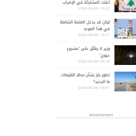
أعلنت المشاركة في الإضراب
العام الاثنين
10:37 | 2026-08-08
لبنان قد يدخل العتمة الشاملة
في هذا الموعد
10:17 | 2026-08-08
وزير لا يعلّق على "مشروع
حيوي"
09:30 | 2026-08-08
تطور بارز بشأن مطار القليعات..
ما الجديد؟
09:01 | 2026-08-08
Advertisement