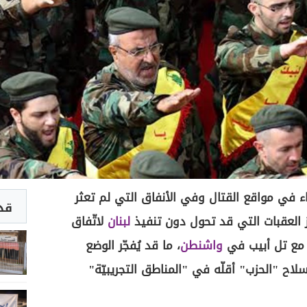
ء في مواقع القتال وفي الأنفاق التي لم تعثر
قد 
ز العقبات التي قد تحول دون تنفيذ
لبنان
لاتّفاق
يّ مع تل أبيب في
واشنطن
، ما قد يُفجّر الوضع
 سلاح "الحزب" أقلّه في "المناطق التجريبيّة"