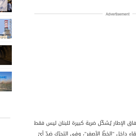
Advertisement
ّفاق الإطار يُشكّل ضربة كبيرة للبنان ليس فقط
اء داخل "الخطّ الأصفر"، وفي التحرّك ضدّ أيّ