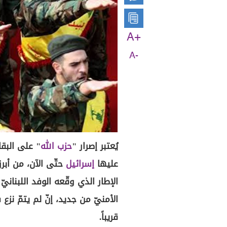
A+
A-
يُعتبر إصرار "
حزب الله
" على البقا
عليها
إسرائيل
حتّى الآن، من أبر
الإطار الذي وقّعه الوفد اللبنان
الأمنيّ من جديد، إنّ لم يتمّ نزع
قريباً.