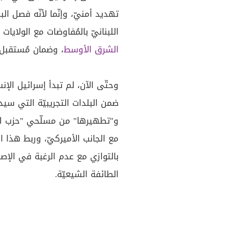
تهديد أمنيّ، وإنّما لأنّه فصل ال
اللبنانيّ بالمُفاوضات مع الولايات 
الشرق الأوسط
، وضمان مُستقبل 
وحتّى الآن، لم تبدأ إسرائيل الإ
ضمن البلدات التجريبيّة التي س
و"تطهيرها" من مسلّحي "حزب الله"،
مع الجانب الأميركيّ، وربط هذا ا
بالتوازي مع عدم الرغبة في الإصط
الطائفة الشيعيّة.