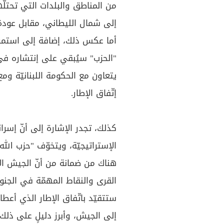
من المناطق والبلدات التي تحتلّ
إلى شمال الليطاني، مقابل عودة ا
أما عكس ذلك، إضافة إلى استمر
"الحزب" سيُبقي على إنتشاره في
يتعاون مع الحكومة اللبنانيّة و
إتّفاق الإطار.
كذلك، تجدر الإشارة إلى أنّ إسرا
الإستراتيجيّة، ويتخوّف "حزب الل
هناك من ضمانة من أنّ الجيش الإ
القرى والنقاط المهمّة في الجنوب
ستتقيّد باتّفاق الإطار الذي أعطا
إلى الجيش، وأبرز دليلٍ على ذلك، 