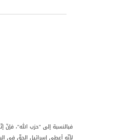
فبالنسبة إلى "حزب الله"، فإنّ إت
لأنّه أعطى إسرائيل الحقّ في البق