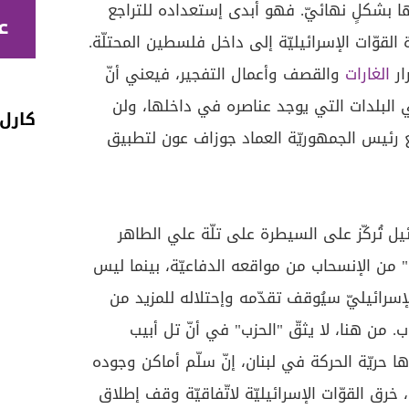
ها بشكلٍ نهائيّ. فهو أبدى إستعداده للتراجع
ع
لقوّات الإسرائيليّة إلى داخل فلسطين المحتلّة.
ار
الغارات
والقصف وأعمال التفجير، فيعني أنّ
 البلدات التي يوجد عناصره في داخلها، ولن
كارل قربا
مع رئيس الجمهوريّة العماد جوزاف عون لتطبيق
ئيل تُركّز على السيطرة على تلّة علي الطاهر
ه" من الإنسحاب من مواقعه الدفاعيّة، بينما ليس
سرائيليّ سيُوقف تقدّمه وإحتلاله للمزيد من
. من هنا، لا يثقّ "الحزب" في أنّ تل أبيب
ها حريّة الحركة في لبنان، إنّ سلّم أماكن وجوده
خرق القوّات الإسرائيليّة لاتّفاقيّة وقف إطلاق