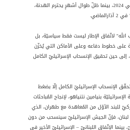
النار المُوقّعة في 27 تشرين الثاني 2024، بينما ظلّ طوال أشهرٍ يحترم الهدنة،
الماضي.
زب الله" لاتّفاق الإطار ليست فقط سياسيّة، بل
افظة على خطوط دفاعه وعلى الأماكن التي يُخزّن
، إلى حين تحقيق الإنسحاب الإسرائيليّ الكامل
حقّق الإنسحاب الإسرائيليّ الكامل إلّا بضغط
سرائيليّة بنيامين نتنياهو، لإنجاح المُباحثات
ركيّ للبند الأوّل من المُعاهدة مع طهران، الذي
لبنان، فإنّ الجيش الإسرائيليّ سينسحب من دون
بينما الإتّفاق اللبنانيّ – الإسرائيليّ الأخير في