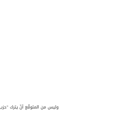
وليس من المتوقّع أنّ يترك "حزب