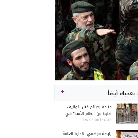
يعجبك أيضاً
متهم بجرائم قتل.. توقيف
ضابط من "نظام الأسد" في
لبنان
10:47 | 2026-08-08
رابطة موظفي الإدارة العامة