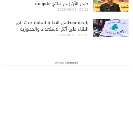
حتى الآن إلى نتائج ملموسة
05:22 | 2026-08-09
رابطة موظفي الادارة العامة دعت الى
البقاء على أتمّ الاستعداد والجهوزية
لتنفيذ خطوات تصعيدية
05:19 | 2026-08-09
Advertisement