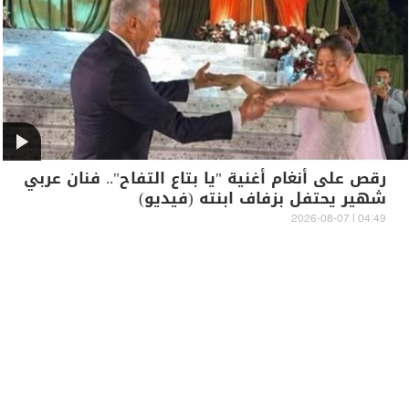
رقص على أنغام أغنية "يا بتاع التفاح".. فنان عربي
شهير يحتفل بزفاف ابنته (فيديو)
04:49 | 2026-08-07