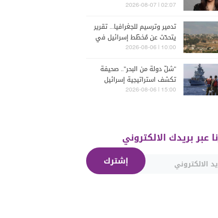
البترون (فيديو)
02:07 | 2026-08-07
تدمير وترسيم للجغرافيا... تقرير
يتحدّث عن مُخطّط إسرائيل في
جنوب لبنان
10:00 | 2026-08-06
"شلّ دولة من البحر".. صحيفة
تكشف استراتيجية إسرائيل
البحرية الجديدة في مواجهة
15:00 | 2026-08-06
"حزب الله"
نا عبر بريدك الالكتروني
إشترك