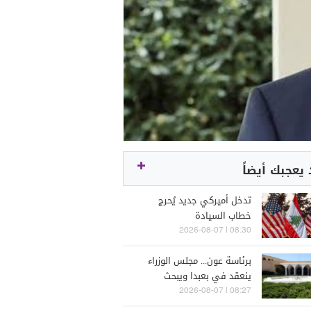
يعجبك أيضاً
تدخل أميركي جديد يُحرج
خطاب السيادة
08:30 | 2026-08-07
برئاسة عون... مجلس الوزراء
ينعقد في بعبدا ويبحث
المستجدات
08:27 | 2026-08-07