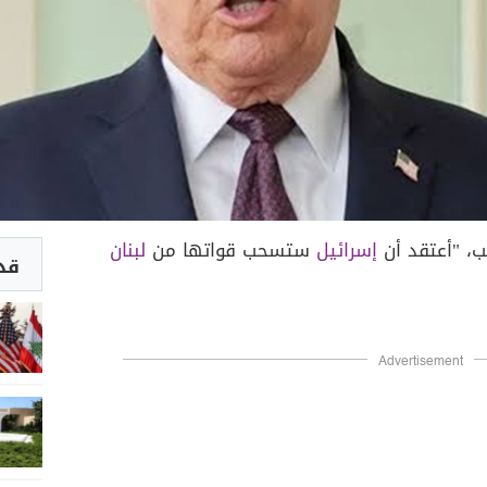
، "أعتقد أن
إسرائيل
ستسحب قواتها من
لبنان
قد 
Advertisement