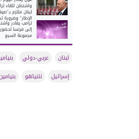
واشنطن للقاء ترا
لبنان ملتزم بـ"صيغ
الإطار" وضرورة ت
ترامب يغادر واشن
إلى فرنسا لحضور
مجموعة السبع
لبنان
عربي-دولي
بنيامي
إسرائيل
نتنياهو
بنيامين