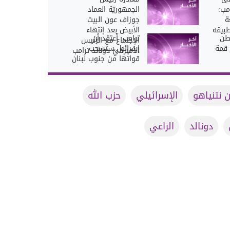
مب:
الجمهوريّة العماد
ة
جوزاف عون البيت
طبيقه
الأبيض بعد إنتهاء
طن
ترامب: أعتقد أن
الإجتماع مع الرئيس
 قمة
إسرائيل ستسحب
الأميركيّ دونالد ترامب
قواتها من جنوب لبنان
ن نتنياهو
الإسرائيلي
حزب الله
دونالد
الراعي