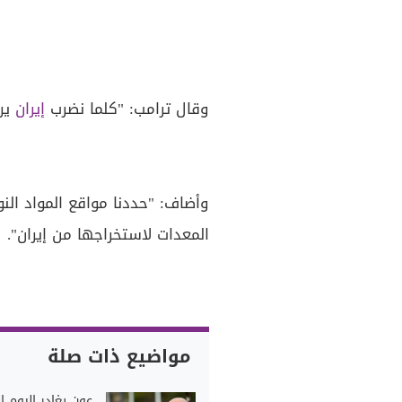
وقال ترامب: "كلما نضرب
إيران
ير
وأضاف: "حددنا مواقع المواد ال
المعدات لاستخراجها من إيران".
مواضيع ذات صلة
عون يغادر اليوم ا