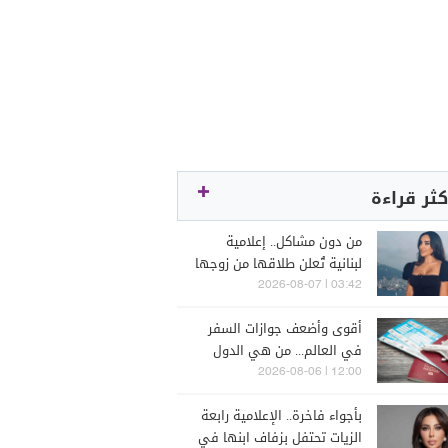
كثر قراءة
من دون مشاكل.. إعلامية
لبنانية تُعلن طلاقها من زوجها
رجل الأعمال
03:42 | 2026-08-07
أقوى وأضعف جوازات السفر
في العالم... من هي الدول
التي تصدّرت الترتيب؟
12:00 | 2026-08-06
بأجواء فاخرة.. الإعلامية رابعة
الزيات تحتفل بزفاف ابنها في