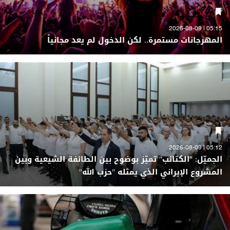
05:15 | 2026-08-09
المهرجانات مستمرة.. لكن الدخول لم يعد مجانياً
05:12 | 2026-08-09
الجميّل: "الكتائب" تميّز بوضوح بين الطائفة الشيعية وبين
المشروع الإيراني الذي يمثله "حزب الله"