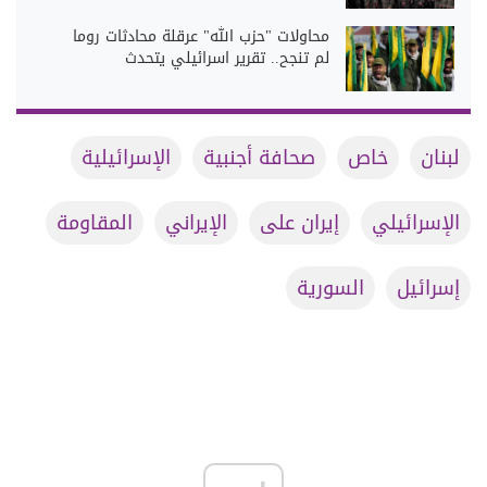
محاولات "حزب الله" عرقلة محادثات روما
لم تنجح.. تقرير اسرائيلي يتحدث
لبنان
خاص
صحافة أجنبية
الإسرائيلية
الإسرائيلي
إيران على
الإيراني
المقاومة
إسرائيل
السورية