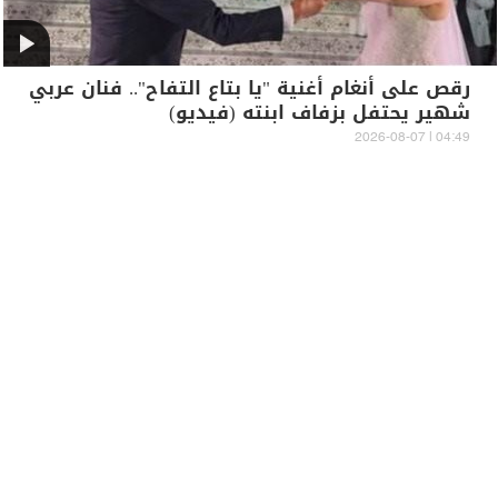
رقص على أنغام أغنية "يا بتاع التفاح".. فنان عربي
شهير يحتفل بزفاف ابنته (فيديو)
04:49 | 2026-08-07