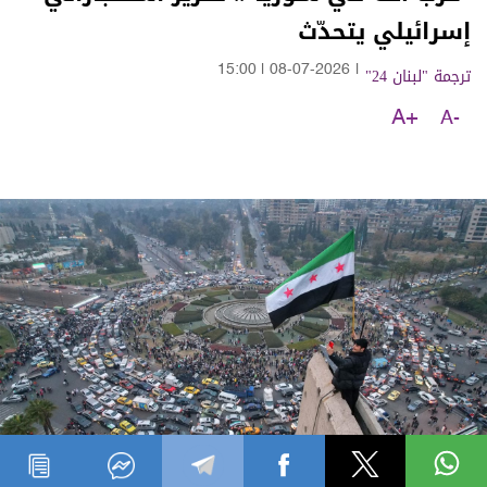
إسرائيلي يتحدّث
ترجمة "لبنان 24"
|
08-07-2026
|
15:00
A+
A-