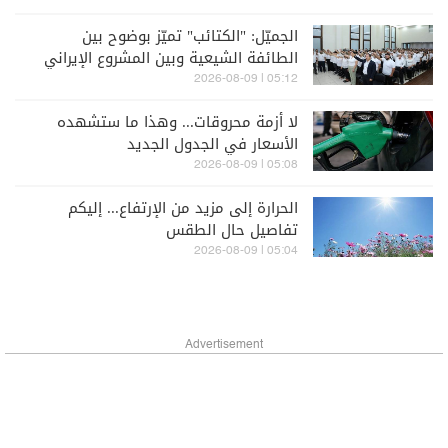
الجميّل: "الكتائب" تميّز بوضوح بين
الطائفة الشيعية وبين المشروع الإيراني
الذي يمثله "حزب الله"
05:12 | 2026-08-09
لا أزمة محروقات... وهذا ما ستشهده
الأسعار في الجدول الجديد
05:08 | 2026-08-09
الحرارة إلى مزيد من الإرتفاع... إليكم
تفاصيل حال الطقس
05:04 | 2026-08-09
Advertisement