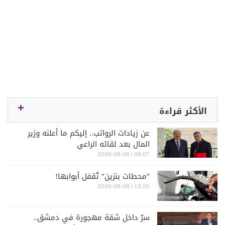
الأكثر قراءة
عن زيادات الرواتب.. إليكم ما أعلنه وزير
المال بعد لقائه الراعي
08:07 | 2026-08-08
"محطات بنزين" تُقفل أبوابها!
13:20 | 2026-08-08
سرّ داخل شقة مهجورة في دمشق..