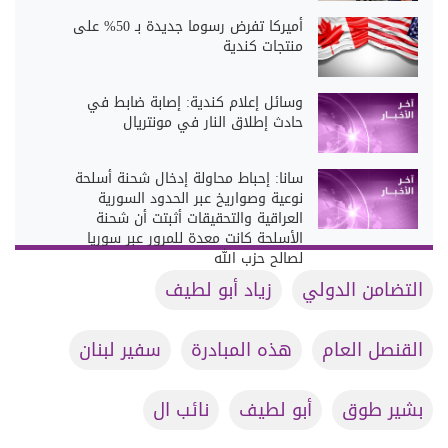
أميركا تفرض رسوما جديدة بـ 50% على
منتجات كندية
وسائل إعلام كندية: إصابة ضابط في
حادث إطلاق النار في مونتريال
سانا: إحباط محاولة إدخال شحنة أسلحة
نوعية وصواريخ عبر الحدود السورية
العراقية والتحقيقات أثبتت أن شحنة
الأسلحة كانت معدة للمرور عبر سوريا
لصالح حزب الله
التضامن الدولي
زياد أبو لطيف
القنصل العام
هذه المبادرة
سفير لبنان
بشير طوق
أبو لطيف
نائب ال