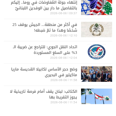
إنتهاء جولة المُفاوضات في روما.. إليكم
بالتفاصيل ما دار بين الوفدين اللبنانيّ
والإسرائيليّ
09:37 | 2026-08-06
في أكثر من منطقة... الجيش يوقف 25
شخصًا وهذا ما تمّ ضبطه!
12:10 | 2026-08-06
اتحاد النقل الجوي: للتراجع عن ضريبة الـ
3% على السلع المستوردة
12:04 | 2026-08-06
وضع حجر الأساس لكابيلا القديسة ماريا
ماكيلير في البحيري
11:58 | 2026-08-06
الكتائب: لبنان يقف أمام فرصة تاريخية لا
يجوز التفريط بها
11:54 | 2026-08-06