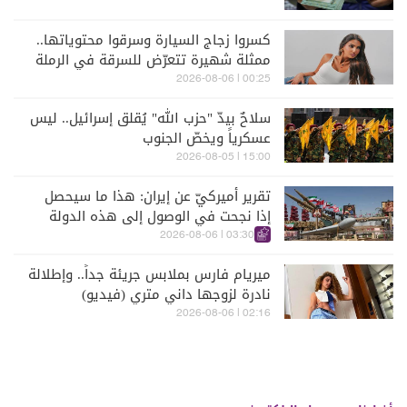
كسروا زجاج السيارة وسرقوا محتوياتها..
ممثلة شهيرة تتعرّض للسرقة في الرملة
البيضاء (فيديو)
00:25 | 2026-08-06
سلاحٌ بيدّ "حزب الله" يُقلق إسرائيل.. ليس
عسكرياً ويخصّ الجنوب
15:00 | 2026-08-05
تقرير أميركيّ عن إيران: هذا ما سيحصل
إذا نجحت في الوصول إلى هذه الدولة
الآسيويّة
03:30 | 2026-08-06
ميريام فارس بملابس جريئة جداً.. وإطلالة
نادرة لزوجها داني متري (فيديو)
02:16 | 2026-08-06