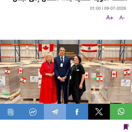
01:00
|
09-07-2026
A+
A-