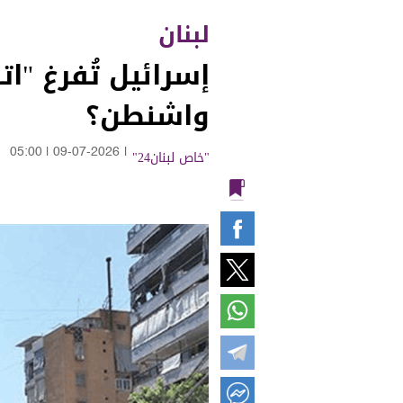
لبنان
إسرائيل تُفرغ "ا
واشنطن؟
"خاص لبنان24"
|
09-07-2026
|
05:00