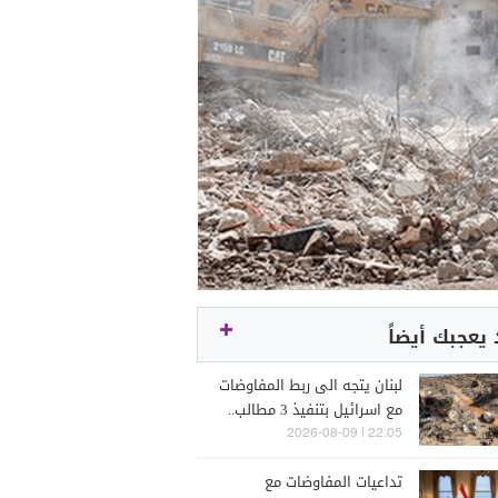
يعجبك أيضاً
لبنان يتجه الى ربط المفاوضات
مع اسرائيل بتنفيذ 3 مطالب..
موفد أميركي رفيع في بيروت
22:05 | 2026-08-09
وتل ابيب لبحث نتائج" روما 7"
تداعيات المفاوضات مع