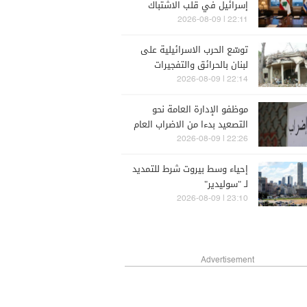
إسرائيل في قلب الاشتباك
الداخلي.. لا تقدم في
22:11 | 2026-08-09
المساعي بين عون و"حزب الله"
توسّع الحرب الاسرائيلية على
لبنان بالحرائق والتفجيرات
وتمدد باتجاه مناطق أعمق
22:14 | 2026-08-09
في الجنوب
موظفو الإدارة العامة نحو
التصعيد بدءا من الاضراب العام
اليوم
22:26 | 2026-08-09
إحياء وسط بيروت شرط للتمديد
لـ "سوليدير"
23:10 | 2026-08-09
Advertisement