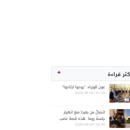
كثر قراءة
عون للوزراء: "روحوا ارتاحوا"
01:30 | 2026-08-09
اتصالٌ من بعبدا منع انهيار
جلسة روما.. هذه قصة غضب
سيمون كرم
02:30 | 2026-08-09