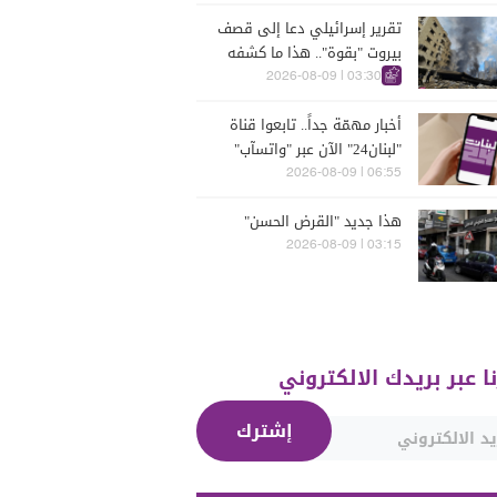
تقرير إسرائيلي دعا إلى قصف
بيروت "بقوة".. هذا ما كشفه
03:30 | 2026-08-09
أخبار مهمّة جداً.. تابعوا قناة
"لبنان24" الآن عبر "واتسآب"
بكبسة زرّ
06:55 | 2026-08-09
هذا جديد "القرض الحسن"
03:15 | 2026-08-09
نا عبر بريدك الالكتروني
إشترك