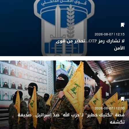
12:15 | 2026-08-07
لا تشارك رمز OTP...تحذير من قوى
الأمن
12:00 | 2026-08-07
قصة "تكتيك خطير" لـ"حزب الله" ضدّ إسرائيل.. صحيفة
تكشفه