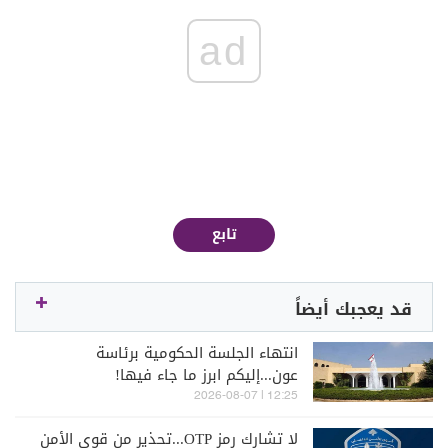
ad
تابع
قد يعجبك أيضاً
انتهاء الجلسة الحكومية برئاسة
عون...إليكم ابرز ما جاء فيها!
12:25 | 2026-08-07
لا تشارك رمز OTP...تحذير من قوى الأمن