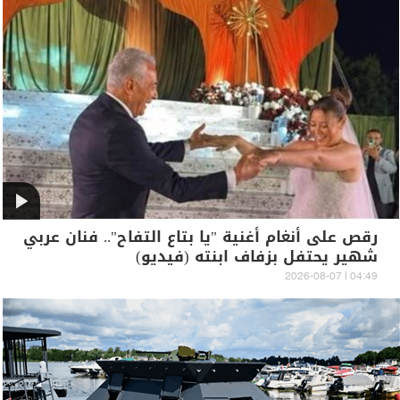
رقص على أنغام أغنية "يا بتاع التفاح".. فنان عربي
شهير يحتفل بزفاف ابنته (فيديو)
04:49 | 2026-08-07