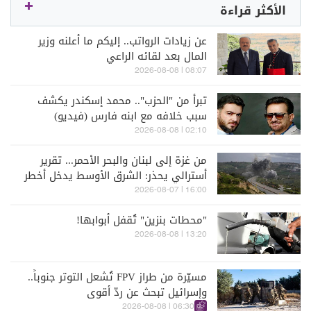
الأكثر قراءة
عن زيادات الرواتب.. إليكم ما أعلنه وزير
المال بعد لقائه الراعي
08:07 | 2026-08-08
تبرأ من "الحزب".. محمد إسكندر يكشف
سبب خلافه مع ابنه فارس (فيديو)
02:10 | 2026-08-08
من غزة إلى لبنان والبحر الأحمر... تقرير
أسترالي يحذر: الشرق الأوسط يدخل أخطر
مراحله
16:00 | 2026-08-07
"محطات بنزين" تُقفل أبوابها!
13:20 | 2026-08-08
مسيّرة من طراز FPV تُشعل التوتر جنوباً..
وإسرائيل تبحث عن ردّ أقوى
06:30 | 2026-08-08