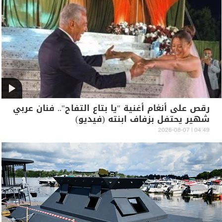
رقص على أنغام أغنية "يا بتاع التفاح".. فنان عربي
شهير يحتفل بزفاف ابنته (فيديو)
04:49 | 2026-08-07