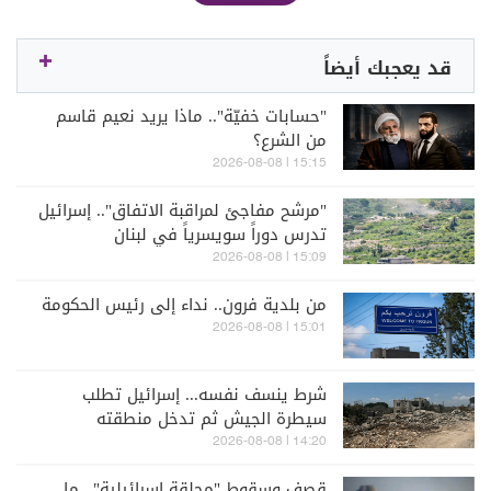
قد يعجبك أيضاً
"حسابات خفيّة".. ماذا يريد نعيم قاسم
من الشرع؟
15:15 | 2026-08-08
"مرشح مفاجئ لمراقبة الاتفاق".. إسرائيل
تدرس دوراً سويسرياً في لبنان
15:09 | 2026-08-08
من بلدية فرون.. نداء إلى رئيس الحكومة
15:01 | 2026-08-08
شرط ينسف نفسه... إسرائيل تطلب
سيطرة الجيش ثم تدخل منطقته
14:20 | 2026-08-08
قصف وسقوط "محلقة إسرائيلية".. ما