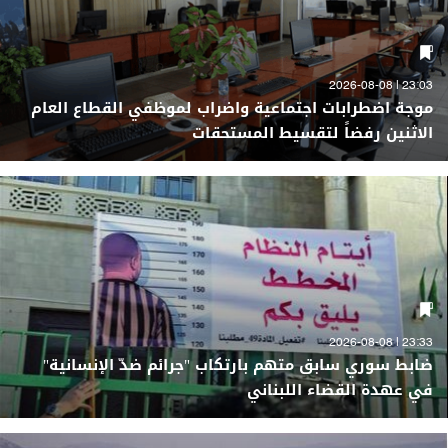
23:03 | 2026-08-08
موجة اضطرابات اجتماعية واضراب لموظفي القطاع العام
الاثنين رفضاً لتقسيط المستحقات
23:33 | 2026-08-08
ضابط سوري سابق متهم بارتكاب "جرائم ضدّ الإنسانية"
في عهدة القضاء اللبناني