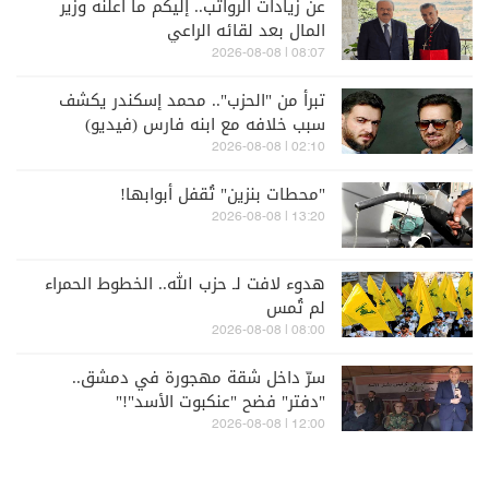
عن زيادات الرواتب.. إليكم ما أعلنه وزير
المال بعد لقائه الراعي
08:07 | 2026-08-08
تبرأ من "الحزب".. محمد إسكندر يكشف
سبب خلافه مع ابنه فارس (فيديو)
02:10 | 2026-08-08
"محطات بنزين" تُقفل أبوابها!
13:20 | 2026-08-08
هدوء لافت لـ حزب الله.. الخطوط الحمراء
لم تُمس
08:00 | 2026-08-08
سرّ داخل شقة مهجورة في دمشق..
"دفتر" فضح "عنكبوت الأسد"!"
12:00 | 2026-08-08