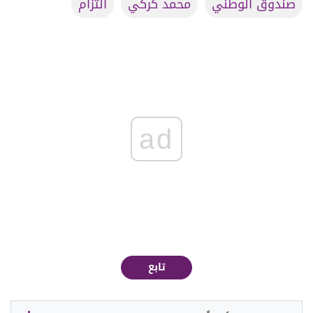
صندوق الوطني
محمد كركي
التزام
ad
تابع