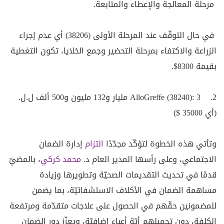
مرحلة المعالجة والإعطاء والمتابعة.
في حال التوقّف عند المرحلة الأولى (38206) أي عدم إجراء
الزراعة والاكتفاء بمرحلة التحضير وجمع الخلايا، تكون التغطية
بقيمة 8300$.
2. AlloGreffe (38240): 3 مليار و132 مليون و500 ألف ل.ل.
(أي 35000 $)
وتأتي هذه الخطوة لتؤكّد مجدّدًا
التزام
إدارة الضمان
الاجتماعي، وعلى رأسها المدير العام د.
محمد كركي
، بالمضيّ
قدمًا في تحديث التقديمات الصحيّة وتطويرها وزيادة
مساهمة الضمان في الأكلاف الاستشفائيّة، بما يضمن
للمضمونين حقّهم في الحصول على علاجات متقدّمة ومرتفعة
الكلفة، دون تحميلهم أيّة أعباء إضافيّة، ويعزّز دور الضمان