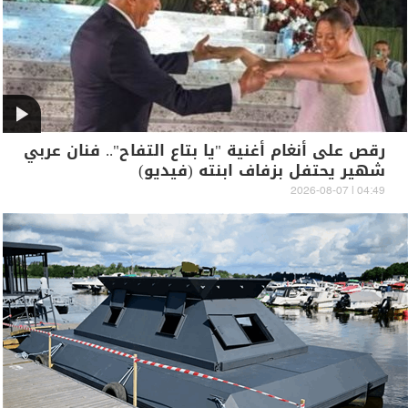
رقص على أنغام أغنية "يا بتاع التفاح".. فنان عربي
شهير يحتفل بزفاف ابنته (فيديو)
04:49 | 2026-08-07