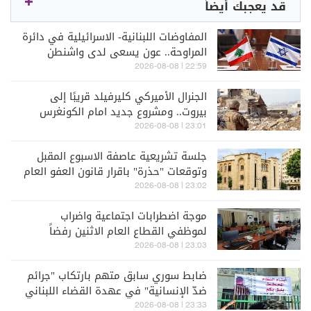
قد يعجبك أيضاً
المفاوضات اللبنانية- الاسرائيلية في دائرة
المراوحة.. عون يسعى لدى واشنطن
لوقف النار وتوسيع الانسحابات
22:59 | 2026-08-08
الجنرال الأميركي كليرفيلد قريبًا إلى
بيروت.. ومشروع جديد امام الكونغرس
لدعم القوات المسلحة اللبنانية
23:01 | 2026-08-08
جلسة تشريعية عاصفة الاسبوع المقبل
وتوقعات "حذرة" باقرار قانون العفو العام
23:02 | 2026-08-08
موجة اضطرابات اجتماعية واضراب
لموظفي القطاع العام الاثنين رفضاً
لتقسيط المستحقات
23:03 | 2026-08-08
ضابط سوري سابق متهم بارتكاب "جرائم
ضدّ الإنسانية" في عهدة القضاء اللبناني
23:33 | 2026-08-08