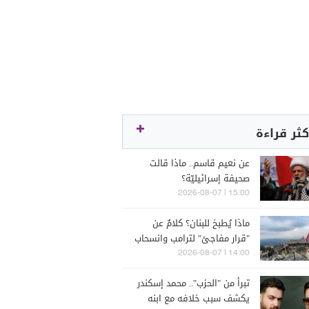
كثر قراءة
عن نعيم قاسم.. ماذا قالت
صحيفة إسرائيليّة؟
15:00 | 2026-08-07
ماذا يُطبخ للبنان؟ كلامٌ عن
"قرار مفاجئ" لترامب وانسحاب
إسرائيل
14:00 | 2026-08-07
تبرأ من "الحزب".. محمد إسكندر
يكشف سبب خلافه مع ابنه