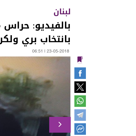
لبنان
بالفيديو: حراس 
بانتخاب بري ولكن
06:51
|
23-05-2018