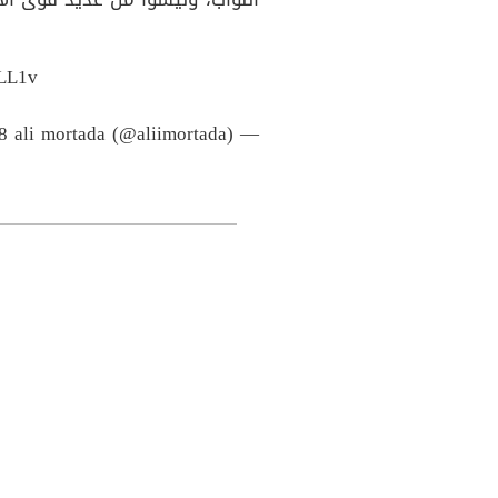
mLL1v
8
— ali mortada (@aliimortada)