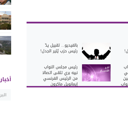
بالفيديو... تقبيل يدّ
ل!
رئيس حزب يُثير الجدل!
اب
رئيس مجلس النواب
في
نبيه بري تلقى اتصالا
ين
من الرئيس الفرنسي
أخبار
نواب
إيمانويل ماكرون