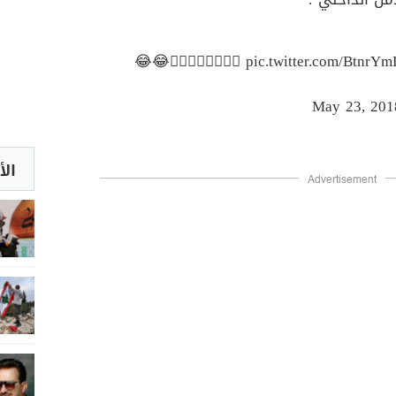
😂😂✌🏻✌🏻✌🏻✌🏻
pic.twitter.com/BtnrY
May 23, 201
الأ
Advertisement