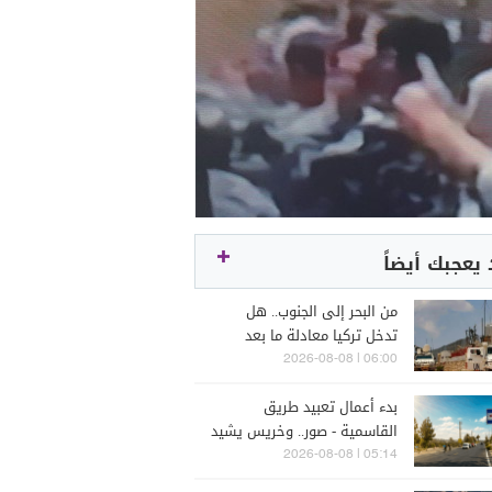
يعجبك أيضاً
من البحر إلى الجنوب.. هل
تدخل تركيا معادلة ما بعد
اليونيفيل؟
06:00 | 2026-08-08
بدء أعمال تعبيد طريق
القاسمية - صور.. وخريس يشيد
بالخطوة
05:14 | 2026-08-08