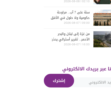
فارس (فيديو)
02:10 | 2026-08-08
سنة على 7 آب... مراوحة
حكومية ولا حلول في الأفق
المنظور
09:00 | 2026-08-07
من غزة إلى لبنان والبحر
الأحمر... تقرير أسترالي يحذر:
الشرق الأوسط يدخل أخطر
16:00 | 2026-08-07
مراحله
نا عبر بريدك الالكتروني
إشترك