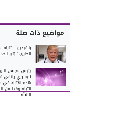
مواضيع ذات صلة
بالفيديو... "ترامب
الطبيب" يُثير الجد
رئيس مجلس النو
نبيه بري يلتقي 
هذه الأثناء في ع
التينة وفدا من ال
السّنّة