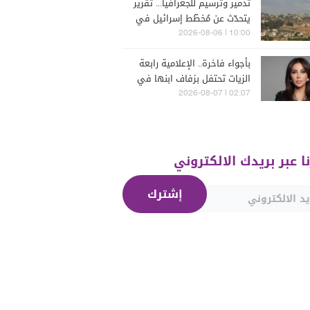
تدمير وترسيم للجغرافيا... تقرير
يتحدّث عن مُخطّط إسرائيل في
جنوب لبنان
10:00 | 2026-08-06
بأجواء فاخرة.. الإعلامية رابعة
الزيات تحتفل بزفاف ابنها في
البترون (فيديو)
02:07 | 2026-08-07
نا عبر بريدك الالكتروني
إشترك