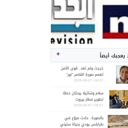
يعجبك أيضاً
خرجت ولم تعد.. قوى الأمن
تعمم صورة القاصر "نور"
08:21 | 2026-08-07
سلام وشاتيلا يبحثان خطة
تطوير مطار بيروت
08:21 | 2026-08-07
بالصورة.. حادث مروّع في
طرابلس يودي بحياة ستيني