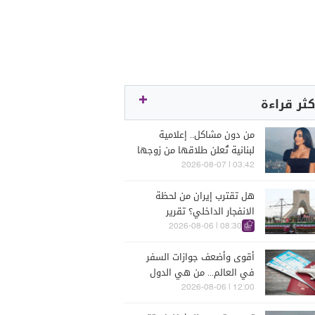
كثر قراءة
من دون مشاكل.. إعلامية
لبنانية تُعلن طلاقها من زوجها
رجل الأعمال
03:42 | 2026-08-07
هل تقترب إيران من لحظة
الانفجار الداخلي؟ تقرير
اسرائيلي يكشف الكواليس
08:30 | 2026-08-06
أقوى وأضعف جوازات السفر
في العالم... من هي الدول
التي تصدّرت الترتيب؟
12:00 | 2026-08-06