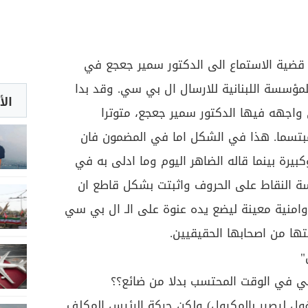
عة قضية الاستماع الى الدكتور سمير جعجع في
لمؤسسة اللبنانية للارسال ال بي سي. وقد بدا
الأ
واجهه فيها الدكتور سمير جعجع، متوترا
مبتسما. هذا في الشكل اما في المضمون فان
يرة بينما قاله الضاهر اليوم وما ادلى به في
ة النقاط على الحروف واثبتت بشكل قاطع ان
امنية معينة ليضع يده عنوة على الـ ال بي سي
ها من اصحابها الحقيقيين.
ن"
ي في الوقت المحتسب بدلا من ضائع؟؟
ول ليصير بالمكيول) ولكن حركة الرئيس المكلف