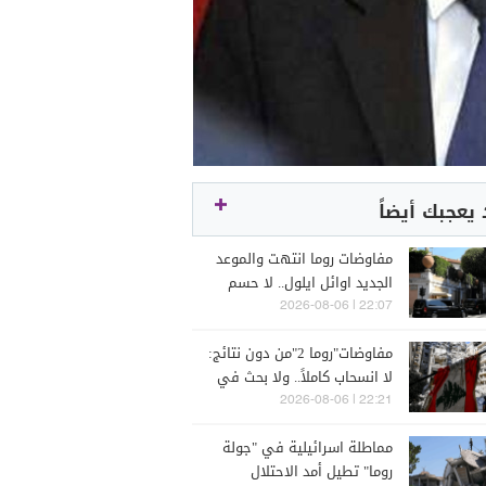
يعجبك أيضاً
مفاوضات روما انتهت والموعد
الجديد اوائل ايلول.. لا حسم
للمناطق التجريبية وآلية
22:07 | 2026-08-06
التحقق
مفاوضات"روما 2"من دون نتائج:
لا انسحاب كاملاً.. ولا بحث في
ترتيبات نهائية قبل حسم ملف
22:21 | 2026-08-06
سلاح حزب الله
مماطلة اسرائيلية في "جولة
روما" تطيل أمد الاحتلال