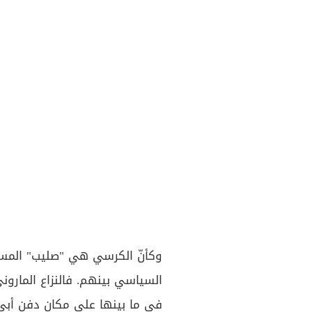
وكأنّ الكرسي هي "صليب" المسي
السياسي بينهم. فالنزاع الماروني
في ما بينها على مكان دفنِ أبي