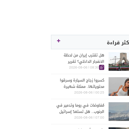
كثر قراءة
هل تقترب إيران من لحظة
الانفجار الداخلي؟ تقرير
اسرائيلي يكشف الكواليس
08:30 | 2026-08-06
كسروا زجاج السيارة وسرقوا
محتوياتها.. ممثلة شهيرة
تتعرّض للسرقة في الرملة
00:25 | 2026-08-06
البيضاء (فيديو)
مُفاوضات في روما وتدمير في
الجنوب... هل تستعدّ إسرائيل
للحرب؟
07:00 | 2026-08-06