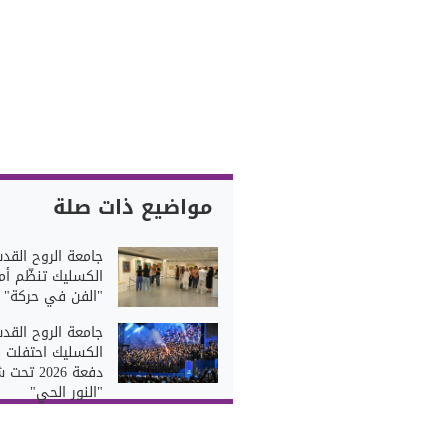
مواضيع ذات صلة
جامعة الروح القد
الكسليك تنظّم أ
"الفن في حركة"
جامعة الروح القد
الكسليك احتفلت ب
دفعة 2026 تح
"النور الحي"