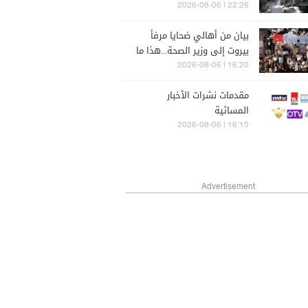
وتمسك لبناني بوقف النار
22:26 | 2026-08-06
والانسحاب
بيان من أهالي ضحايا مرفأ
بيروت إلى وزير الصحة...هذا ما
جاء فيه!
16:20 | 2026-08-06
مقدمات نشرات الأخبار
المسائية
16:15 | 2026-08-06
Advertisement