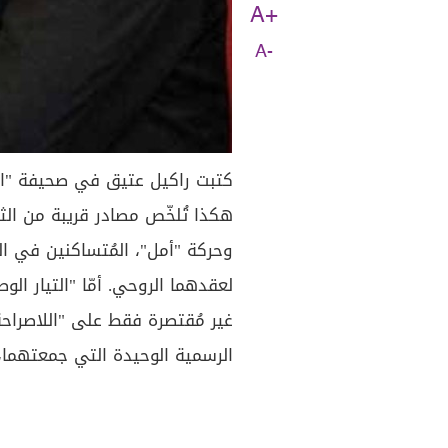
A+
A-
كتبت راكيل عتيق في صحيفة "الج
هكذا تُلخّص مصادر قريبة من الثن
وحركة "أمل"، المُتساكنين في الس
لعقدهما الروحي. أمّا "التيار الوط
غير مُقتصرة فقط على "اللاصراحة 
الرسمية الوحيدة التي جمعتهما، 