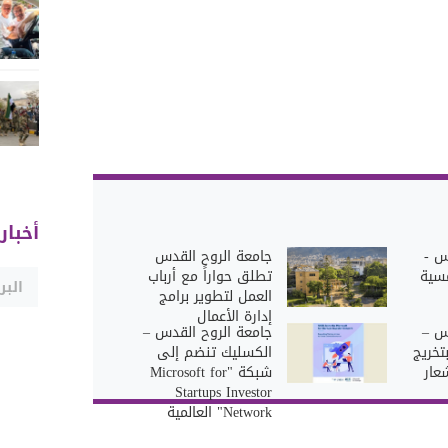
أخبار
س -
جامعة الروح القدس
مسية
تطلق حواراً مع أرباب
العمل لتطوير برامج
إدارة الأعمال
س –
جامعة الروح القدس –
تخريج
الكسليك تنضم إلى
ت شعار
شبكة "Microsoft for
Startups Investor
Network" العالمية