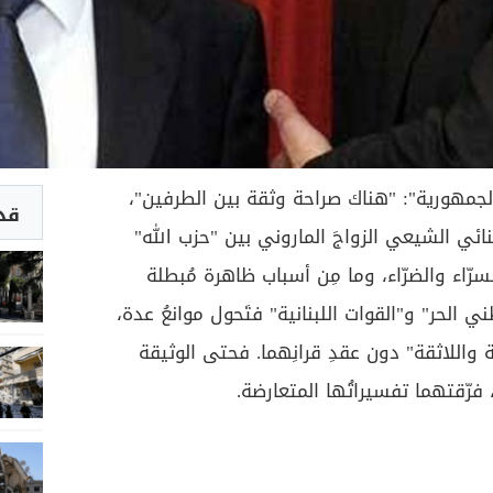
مهورية": "هناك صراحة وثقة بين الطرفين"،
قد 
ائي الشيعي الزواجَ الماروني بين "حزب الله"
رّاء والضرّاء، وما مِن أسباب ظاهرة مُبطلة
ني الحر" و"القوات اللبنانية" فتَحول موانعُ عدة،
واللاثقة" دون عقدِ قرانِهما. فحتى الوثيقة
فرّقتهما تفسيراتُها المتعارضة.