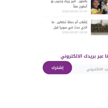
بالصور... أمير يزبك وحبيب بو
أنطون معاً
07:44 | 2026-08-06
إنقلاب أم حملة تطهير... ما
الذي حدث في سوريا قبل
يومين؟
08:00 | 2026-08-06
نا عبر بريدك الالكتروني
إشترك