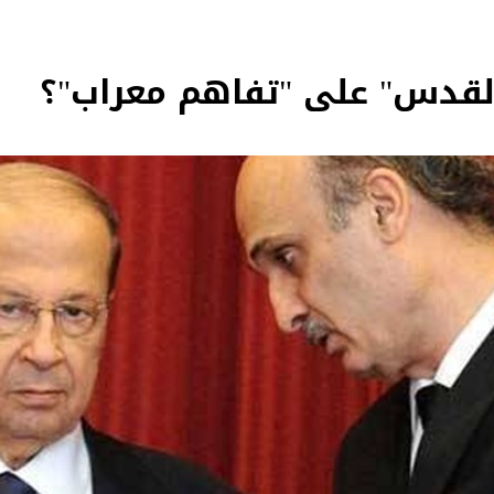
القدس" على "تفاهم معراب"؟