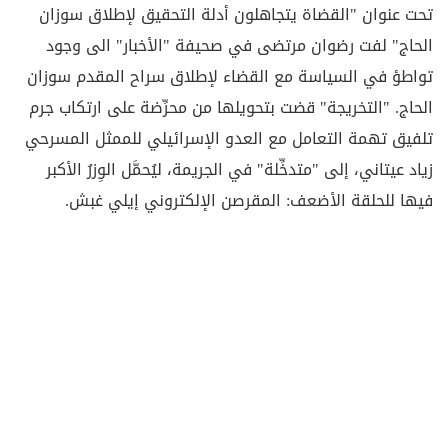
تحت عنوان "القضاة يتجاهلون أدلة التحقيق لإطلاق سوزان
الحاج" لفت رضوان مرتضى في صحيفة "الأخبار" الى وجود
تواطؤ في السياسة مع القضاء لإطلاق سراح المقدم سوزان
الحاج. "التخريجة" قضت بتحويلها من محرِّضة على ارتكاب جرم
تلفيق تهمة التعامل مع العدو الإسرائيلي للممثل المسرحي
زياد عيتاني، إلى "متدخِّلة" في الجريمة، ليُحمَّل الوِزرُ الأكبر
فيها للحلقة الأضعف: المقرصن الإلكتروني إيلي غبش.