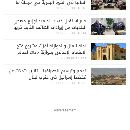
ألمانيا في القوة البحرية في مرحلة ما
بعد "اليونيفيل"
10:16 | 2026-08-06
جابر استقبل جهاد الصمد: توزيع حصص
البلديات من إيرادات الهاتف الثابت قريباً
10:14 | 2026-08-06
لجنة المال والموازنة أقرّت مشروع فتح
الاعتماد الإضافي بموازنة 2026 لصالح
هيئة "أوجيرو"
10:11 | 2026-08-06
تدمير وترسيم للجغرافيا... تقرير يتحدّث عن
مُخطّط إسرائيل في جنوب لبنان
10:00 | 2026-08-06
Advertisement