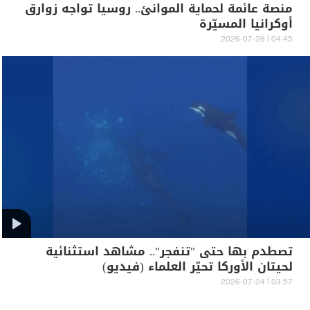
منصة عائمة لحماية الموانئ.. روسيا تواجه زوارق
أوكرانيا المسيّرة
04:45 | 2026-07-26
تصطدم بها حتى "تنفجر".. مشاهد استثنائية
لحيتان الأوركا تحيّر العلماء (فيديو)
03:57 | 2026-07-24