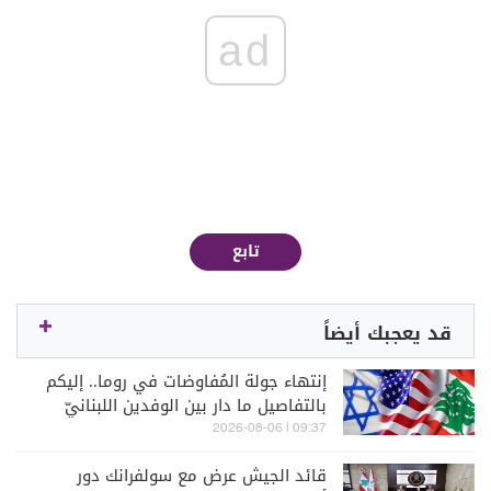
ad
تابع
قد يعجبك أيضاً
إنتهاء جولة المُفاوضات في روما.. إليكم
بالتفاصيل ما دار بين الوفدين اللبنانيّ
والإسرائيليّ
09:37 | 2026-08-06
قائد الجيش عرض مع سولفرانك دور