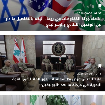
09:37 | 2026-08-06
إنتهاء جولة المُفاوضات في روما.. إليكم بالتفاصيل ما دار
بين الوفدين اللبنانيّ والإسرائيليّ
10:16 | 2026-08-06
قائد الجيش عرض مع سولفرانك دور ألمانيا في القوة
البحرية في مرحلة ما بعد "اليونيفيل"