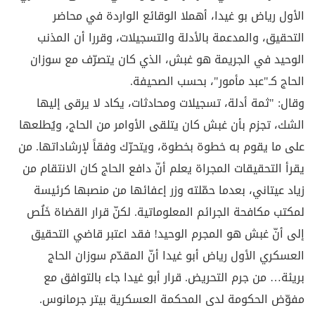
الأول رياض بو غيدا، أهملا الوقائع الواردة في محاضر
التحقيق، والمدعمة بالأدلة والتسجيلات، وقررا أن المذنب
الوحيد في الجريمة هو غبش، الذي كان يتصرّف مع سوزان
الحاج كـ"عبد مأمور"، بحسب الصحيفة.
وقال: "ثمة أدلة، تسجيلات ومحادثات، يكاد لا يرقى إليها
الشك، تجزم بأن غبش كان يتلقى الأوامر من الحاج، ويُطلعها
على ما يقوم به خطوة بخطوة، ويتحرّك وفقاً لإرشاداتها. من
يقرأ التحقيقات المجراة يعلم أنّ دافع الحاج كان الانتقام من
زياد عيتاني، بعدما حمّلته وزر إعفائها من منصبها كرئيسة
لمكتب مكافحة الجرائم المعلوماتية. لكنّ قرار القضاة خَلُص
إلى أنّ غبش هو المجرم الوحيد! فقد اعتبر قاضي التحقيق
العسكري الأول رياض أبو غيدا أنّ المقدّم سوزان الحاج
بريئة… من جرم التحريض. قرار أبو غيدا جاء بالتوافق مع
مفوّض الحكومة لدى المحكمة العسكرية بيتر جرمانوس.