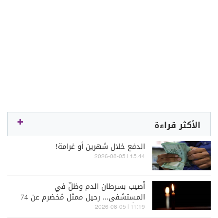
الأكثر قراءة
الدفع خلال شهرين أو غرامة!
15:44 | 2026-08-05
أُصيب بسرطان الدم وظلّ في
المستشفى... رحيل ممثل مُخضرم عن 74
عاماً
11:19 | 2026-08-05