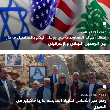
09:37 | 2026-08-06
إنتهاء جولة المُفاوضات في روما.. إليكم بالتفاصيل ما دار
بين الوفدين اللبنانيّ والإسرائيليّ
11:58 | 2026-08-06
وضع حجر الأساس لكابيلا القديسة ماريا ماكيلير في
البحيري