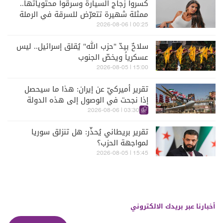
كسروا زجاج السيارة وسرقوا محتوياتها..
ممثلة شهيرة تتعرّض للسرقة في الرملة
البيضاء (فيديو)
00:25 | 2026-08-06
سلاحٌ بيدّ "حزب الله" يُقلق إسرائيل.. ليس
عسكرياً ويخصّ الجنوب
15:00 | 2026-08-05
تقرير أميركيّ عن إيران: هذا ما سيحصل
إذا نجحت في الوصول إلى هذه الدولة
الآسيويّة
03:30 | 2026-08-06
تقرير بريطاني يُحذّر: هل تنزلق سوريا
لمواجهة الحزب؟
15:45 | 2026-08-05
أخبارنا عبر بريدك الالكتروني