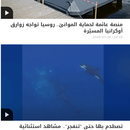
منصة عائمة لحماية الموانئ.. روسيا تواجه زوارق
أوكرانيا المسيّرة
04:45 | 2026-07-26
تصطدم بها حتى "تنفجر".. مشاهد استثنائية