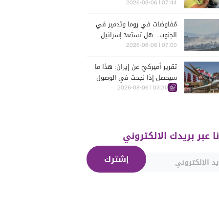
07:44 | 2026-08-06
مُفاوضات في روما وتدمير في
الجنوب... هل تستعدّ إسرائيل
للحرب؟
07:00 | 2026-08-06
تقرير أميركيّ عن إيران: هذا ما
سيحصل إذا نجحت في الوصول
إلى هذه الدولة الآسيويّة
03:30 | 2026-08-06
نا عبر بريدك الالكتروني
إشترك