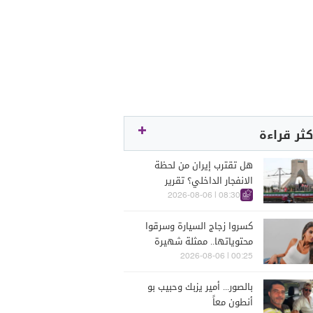
كثر قراءة
هل تقترب إيران من لحظة
الانفجار الداخلي؟ تقرير
اسرائيلي يكشف الكواليس
08:30 | 2026-08-06
كسروا زجاج السيارة وسرقوا
محتوياتها.. ممثلة شهيرة
تتعرّض للسرقة في الرملة
00:25 | 2026-08-06
البيضاء (فيديو)
بالصور... أمير يزبك وحبيب بو
أنطون معاً