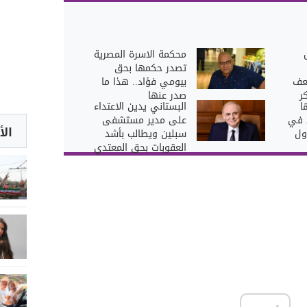
محكمة الاسرة المصرية
تصدر حكمها بحق
عف
بيومي فؤاد.. هذا ما
ر
صدر عنها
ا
البستاني يدين الاعتداء
د في
على مدير مستشفى
الأ
ول
سبلين ويطالب بأشد
العقوبات بحق المعتدي