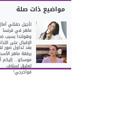
مواضيع ذات صلة
تأجيل حفلتي آمال
ماهر في فرنسا
وهولندا بسبب ض
الإقبال على التذاك
بعد تداول صور له
برفقة ماهر الأس
موسكو... إليكم أ
تعليق لسلاف
فواخرجي!