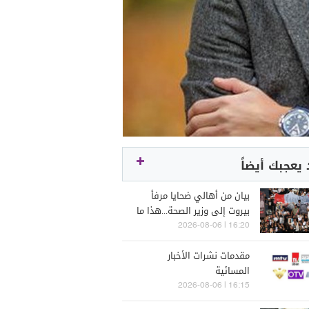
يعجبك أيضاً
بيان من أهالي ضحايا مرفأ
بيروت إلى وزير الصحة...هذا ما
جاء فيه!
16:20 | 2026-08-06
مقدمات نشرات الأخبار
المسائية
16:15 | 2026-08-06