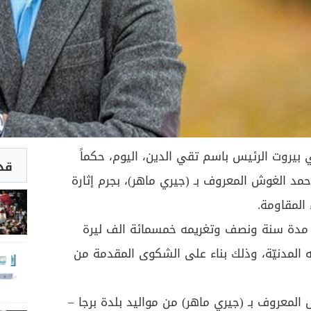
 بيروت الرئيس باسم تقي الدين، اليوم، حكماً
قد 
أحمد الغوش المعروف بـ (جيري ماهر)، بجرم إثارة
المقاومة.
دة سنة ونصف وتغريمه خمسمائة الف ليرة
 المدنيّة، وذلك بناء على الشكوى المقدمة من
 المعروف بـ (جيري ماهر) من مواليد بلدة برجا –