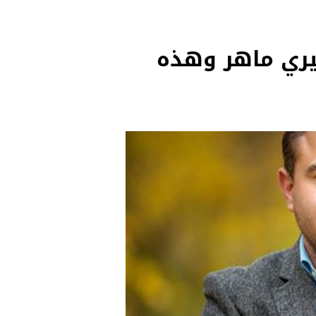
يري ماهر وهذه