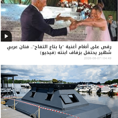
رقص على أنغام أغنية "يا بتاع التفاح".. فنان عربي
شهير يحتفل بزفاف ابنته (فيديو)
04:49 | 2026-08-07