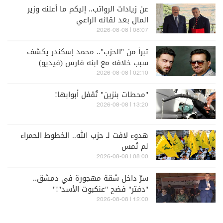
عن زيادات الرواتب.. إليكم ما أعلنه وزير
المال بعد لقائه الراعي
08:07 | 2026-08-08
تبرأ من "الحزب".. محمد إسكندر يكشف
سبب خلافه مع ابنه فارس (فيديو)
02:10 | 2026-08-08
"محطات بنزين" تُقفل أبوابها!
13:20 | 2026-08-08
هدوء لافت لـ حزب الله.. الخطوط الحمراء
لم تُمس
08:00 | 2026-08-08
سرّ داخل شقة مهجورة في دمشق..
"دفتر" فضح "عنكبوت الأسد"!"
12:00 | 2026-08-08