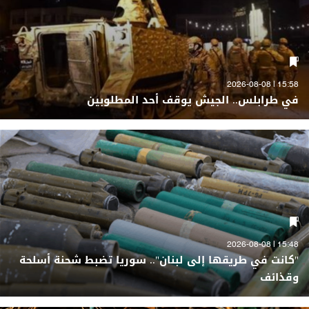
15:58 | 2026-08-08
في طرابلس.. الجيش يوقف أحد المطلوبين
15:48 | 2026-08-08
"كانت في طريقها إلى لبنان".. سوريا تضبط شحنة أسلحة
وقذائف