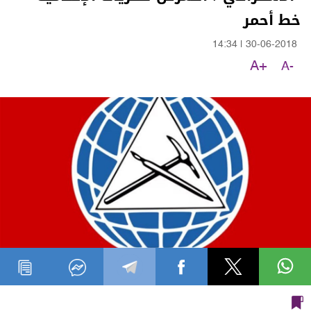
خط أحمر
14:34
|
30-06-2018
A+
A-