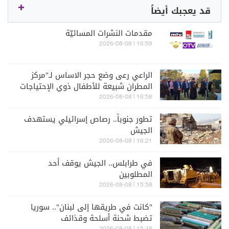
قد يعجبك أيضاً
مقدمات النشرات المسائيّة
16:59 | 2026-08-08
الراعي رعى وضع حجر الاساس لـ"مركز
المطران شبيعة للأطفال ذوي الإحتياجات
الخاصة" في بشري
16:58 | 2026-08-08
تطور جنوباً.. رصاص إسرائيلي يستهدف
الجيش
16:21 | 2026-08-08
في طرابلس.. الجيش يوقف أحد
المطلوبين
15:58 | 2026-08-08
"كانت في طريقها إلى لبنان".. سوريا
تضبط شحنة أسلحة وقذائف