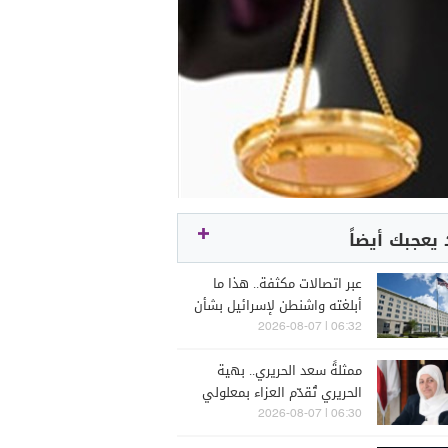
يعجبك أيضاً
عبر اتصالات مكثفة.. هذا ما
أبلغته واشنطن لإسرائيل بشأن
لبنان
06:32 | 2026-08-07
ممثلةً سعد الحريري.. بهية
الحريري تُقدّم العزاء بمعلولي
06:30 | 2026-08-07