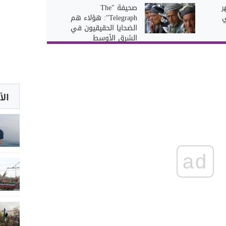
ر
صحيفة "The
ي
Telegraph": هؤلاء هم
الضحايا الحقيقيون في
الشرق الأوسط
الأ
ad