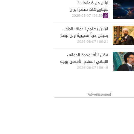
لبنان من ضمنها.. 3
سيناريوهات تنتظر إيران
وأميركا!
06:30 | 2026-08-07
قبلان يهاجم الدولة: الجنوب
يعيش حرباً مصيرية ولن نرضخ
06:21 | 2026-08-07
فضل الله: وحدة الموقف
اللبناني السلاح الأمضى بوجه
العدوان
06:16 | 2026-08-07
Advertisement