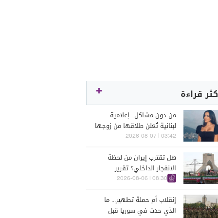
كثر قراءة
من دون مشاكل.. إعلامية
لبنانية تُعلن طلاقها من زوجها
رجل الأعمال
03:42 | 2026-08-07
هل تقترب إيران من لحظة
الانفجار الداخلي؟ تقرير
اسرائيلي يكشف الكواليس
08:30 | 2026-08-06
إنقلاب أم حملة تطهير... ما
الذي حدث في سوريا قبل