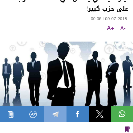
على حزب كبير!
00:05
|
09-07-2018
A+
A-