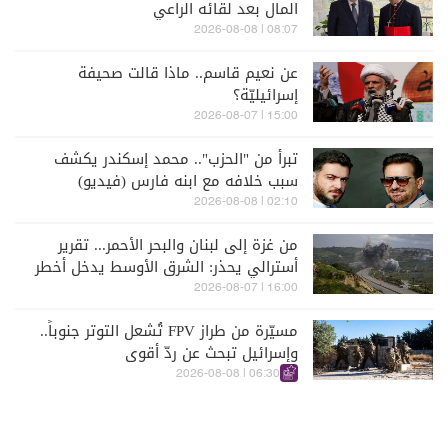
المال بعد لقائه الراعي
08:07 | 2026-08-08
عن نعيم قاسم.. ماذا قالت صحيفة
إسرائيليّة؟
15:00 | 2026-08-07
تبرأ من "الحزب".. محمد إسكندر يكشف
سبب خلافه مع ابنه فارس (فيديو)
02:10 | 2026-08-08
من غزة إلى لبنان والبحر الأحمر... تقرير
أسترالي يحذر: الشرق الأوسط يدخل أخطر
مراحله
16:00 | 2026-08-07
مسيّرة من طراز FPV تُشعل التوتر جنوباً..
وإسرائيل تبحث عن ردّ أقوى
06:30 | 2026-08-08