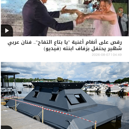
رقص على أنغام أغنية "يا بتاع التفاح".. فنان عربي
شهير يحتفل بزفاف ابنته (فيديو)
04:49 | 2026-08-07