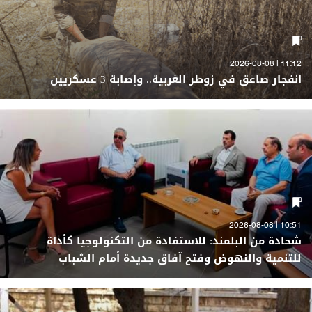
11:12 | 2026-08-08
انفجار صاعق في زوطر الغربية.. وإصابة 3 عسكريين
10:51 | 2026-08-08
شحادة من البلمند: للاستفادة من التكنولوجيا كأداة
للتنمية والنهوض وفتح آفاق جديدة أمام الشباب