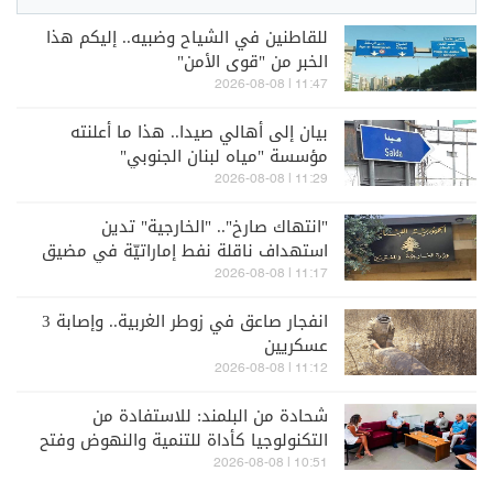
للقاطنين في الشياح وضبيه.. إليكم هذا
الخبر من "قوى الأمن"
11:47 | 2026-08-08
بيان إلى أهالي صيدا.. هذا ما أعلنته
مؤسسة "مياه لبنان الجنوبي"
11:29 | 2026-08-08
"انتهاك صارخ".. "الخارجية" تدين
استهداف ناقلة نفط إماراتيّة في مضيق
هرمز
11:17 | 2026-08-08
انفجار صاعق في زوطر الغربية.. وإصابة 3
عسكريين
11:12 | 2026-08-08
شحادة من البلمند: للاستفادة من
التكنولوجيا كأداة للتنمية والنهوض وفتح
آفاق جديدة أمام الشباب
10:51 | 2026-08-08