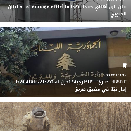
11:29 | 2026-08-08
بيان إلى أهالي صيدا.. هذا ما أعلنته مؤسسة "مياه لبنان
الجنوبي"
11:17 | 2026-08-08
"انتهاك صارخ".. "الخارجية" تدين استهداف ناقلة نفط
إماراتيّة في مضيق هرمز