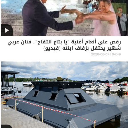
رقص على أنغام أغنية "يا بتاع التفاح".. فنان عربي
شهير يحتفل بزفاف ابنته (فيديو)
04:49 | 2026-08-07