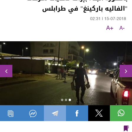
"الفاليه باركينغ" في طرابلس
02:31
|
15-07-2018
A+
A-