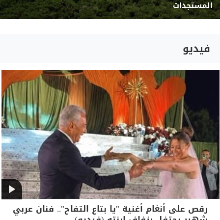
المستجدات
فيديو
رقص على أنغام أغنية "يا بتاع التفاح".. فنان عربي
شهير يحتفل بزفاف ابنته (فيديو)