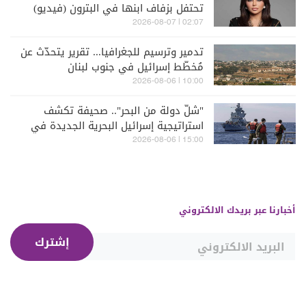
تحتفل بزفاف ابنها في البترون (فيديو)
02:07 | 2026-08-07
تدمير وترسيم للجغرافيا... تقرير يتحدّث عن
مُخطّط إسرائيل في جنوب لبنان
10:00 | 2026-08-06
"شلّ دولة من البحر".. صحيفة تكشف
استراتيجية إسرائيل البحرية الجديدة في
مواجهة "حزب الله"
15:00 | 2026-08-06
أخبارنا عبر بريدك الالكتروني
إشترك