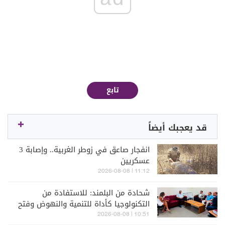
تابع
قد يعجبك أيضاً
انفجار صاعق في زوطر الغربية.. وإصابة 3
عسكريين
11:12 | 2026-08-08
شحادة من البلمند: للاستفادة من
التكنولوجيا كأداة للتنمية والنهوض وفتح
آفاق جديدة أمام الشباب
10:51 | 2026-08-08