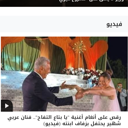
فيديو
رقص على أنغام أغنية "يا بتاع التفاح".. فنان عربي
شهير يحتفل بزفاف ابنته (فيديو)