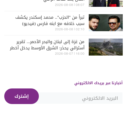
08:07 | 2026-08-08
تبرأ من "الحزب".. محمد إسكندر يكشف
سبب خلافه مع ابنه فارس (فيديو)
02:10 | 2026-08-08
من غزة إلى لبنان والبحر الأحمر... تقرير
أسترالي يحذر: الشرق الأوسط يدخل أخطر
مراحله
16:00 | 2026-08-07
أخبارنا عبر بريدك الالكتروني
إشترك