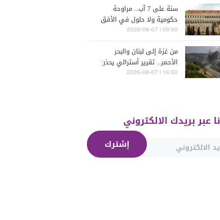
سنة على 7 آب... مراوحة
حكومية ولا حلول في الأفق
المنظور
09:00 | 2026-08-07
من غزة إلى لبنان والبحر
الأحمر... تقرير أسترالي يحذر:
الشرق الأوسط يدخل أخطر
16:00 | 2026-08-07
مراحله
نا عبر بريدك الالكتروني
إشترك