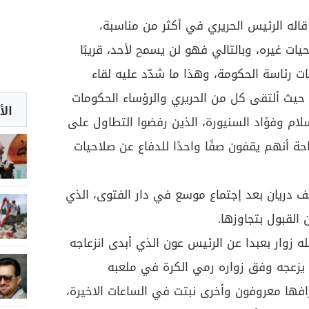
اله الرئيس الحريري في أكثر من مناسبة،
ات غيره، وبالتالي فهو لن يسمح لأحد، قريبًا
ات رئاسة الحكومة، وهذا ما شدّد عليه لقاء
 حيث ألتقى كل من الحريري والرؤساء الحكومات
الأ
لام وفؤاد السنيورة، الذين رفضوا التطاول على
حة أنهم يقفون صفًا واحدًا للدفاع عن صلاحيات
ف دريان بعد إجتماع موسع في دار الفتوى، الذي
 القبول بتجاوزها.
له زوار بعبدا عن الرئيس عون الذي أبدى انزعاجه
ا يزعجه وفق زواره رمي الكرة في ملعبه
فها معروفون وأخرى نبتت في الساعات الاخيرة،