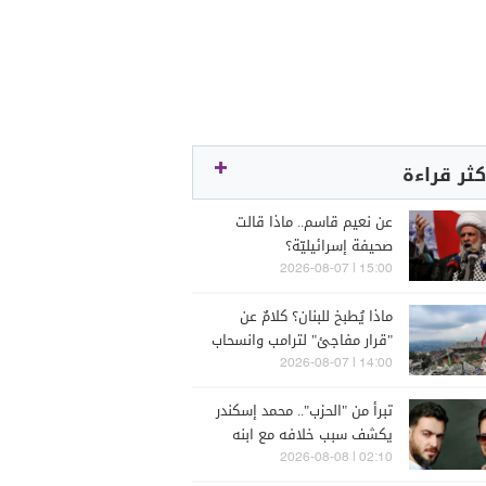
كثر قراءة
عن نعيم قاسم.. ماذا قالت
صحيفة إسرائيليّة؟
15:00 | 2026-08-07
ماذا يُطبخ للبنان؟ كلامٌ عن
"قرار مفاجئ" لترامب وانسحاب
إسرائيل
14:00 | 2026-08-07
تبرأ من "الحزب".. محمد إسكندر
يكشف سبب خلافه مع ابنه
فارس (فيديو)
02:10 | 2026-08-08