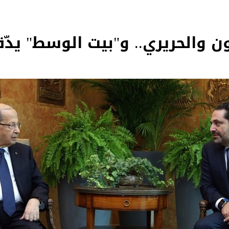
عون والحريري.. و"بيت الوسط" يدّ