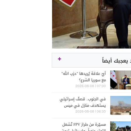
يعجبك أيضاً
أيّ علاقة يُريدها "حزب الله"
مع سوريا الشرع؟
07:00 | 2026-08-08
في الجنوب.. قصفٌ إسرائيلي
يستهدف منازل في ميس
الجبل والمنصوري
06:35 | 2026-08-08
مسيّرة من طراز FPV تُشعل
التوتر جنوباً.. وإسرائيل تبحث