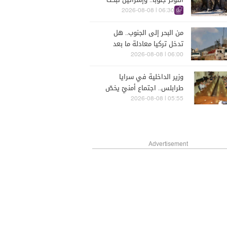
عن ردّ أقوى
06:30 | 2026-08-08
من البحر إلى الجنوب.. هل
تدخل تركيا معادلة ما بعد
اليونيفيل؟
06:00 | 2026-08-08
وزير الداخلية في سرايا
طرابلس.. اجتماع أمنيّ يخصّ
الشمال
05:55 | 2026-08-08
Advertisement