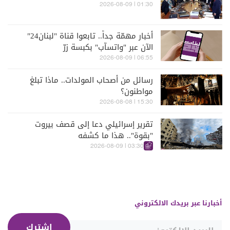
01:30 | 2026-08-09
أخبار مهمّة جداً.. تابعوا قناة "لبنان24"
الآن عبر "واتسآب" بكبسة زرّ
06:55 | 2026-08-09
رسائل من أصحاب المولدات.. ماذا تبلغ
مواطنون؟
15:30 | 2026-08-08
تقرير إسرائيلي دعا إلى قصف بيروت
"بقوة".. هذا ما كشفه
03:30 | 2026-08-09
أخبارنا عبر بريدك الالكتروني
إشترك