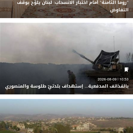
"روما الثامنة" أمام اختبار الانسحاب: لبنان يلوّح بوقف
التفاوض
10:53 | 2026-08-09
بالقذائف المدفعية... إستهداف بلدتيّ طلوسة والمنصوري