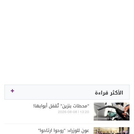
الأكثر قراءة
"محطات بنزين" تُقفل أبوابها!
13:20 | 2026-08-08
عون للوزراء: "روحوا ارتاحوا"