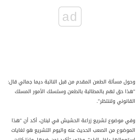
ad
وحول مسألة الطعن المقدم من قبل النائبة ديما جمالي قال:
"هذا حق لهم بالمطالبة بالطعن وستسلك الأمور المسلك
القانوني ولننتظر".
وفي موضوع تشريع زراعة الحشيش في لبنان، أكد أن "هذا
الموضوع من الصعب الحديث عنه واليوم التشريع هو لغايات
إستعمالها داخل البلد". وختم: "أكيد نحن ضدها، وإذا كانت