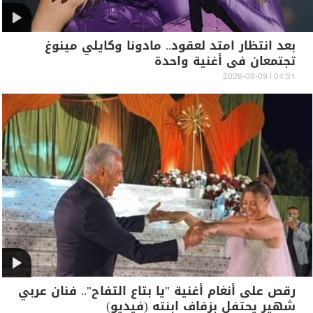
بعد انتظار امتد لعقود.. مادونا وكايلي مينوغ
تجتمعان في أغنية واحدة
04:51 | 2026-08-09
رقص على أنغام أغنية "يا بتاع التفاح".. فنان عربي
شهير يحتفل بزفاف ابنته (فيديو)