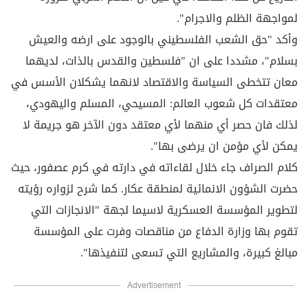
لمواجهة الظلم والاجرام".
وأكد "حق الشعب الفلسطيني بالوجود على ارضه والعيش
بسلام"، مشددا على ان "فلسطين والقدس بالذات، لديهما
معان تتخطى السياسة والاقتصاد لانهما يشكلان الأسس في
معتقدات كل شعوب العالم: المسيحي، المسلم واليهودي،
لذلك فان حصر أي منهما لأي معتقد دون الآخر هو جريمة لا
يمكن لأي مؤمن ان يرضى بها".
كلام الصراف جاء خلال لقاءاته في دارته في كرم عصفور، حيث
حضرت الشؤون الانمائية لمنطقة عكار. كما شرح لزواره رؤيته
لتطوير المؤسسة العسكرية لاسيما لجهة "الانجازات التي
تقوم بها وزارة الدفاع من مناقصات وفرت على المؤسسة
مبالغ كبيرة، والمشاريع التي تسعى لتنفيذها".
Advertisement