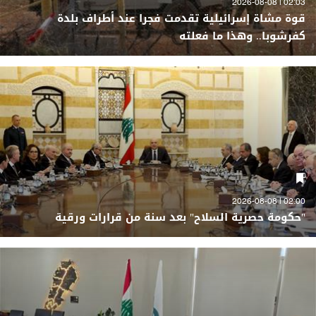
02:03 | 2026-08-08
قوة مشاة إسرائيلية تقدمت فجرا عند أطراف بلدة
كفرشوبا.. وهذا ما فعلته
02:00 | 2026-08-08
"حكومة حصرية السلاح" بعد سنة من قرارات ورقية