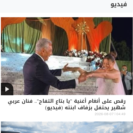
فيديو
رقص على أنغام أغنية "يا بتاع التفاح".. فنان عربي
شهير يحتفل بزفاف ابنته (فيديو)
04:49 | 2026-08-07