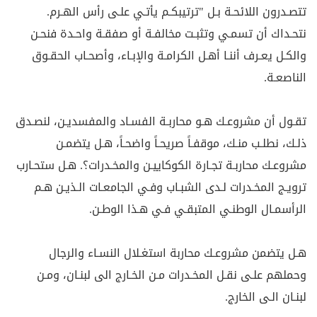
تتصـدرون اللائحـة بـل "ترتيبكـم يأتـي علـى رأس الهـرم.
نتحـداك أن تسمـي وتثبـت مخالفـة أو صفقـة واحـدة فنحـن
والكـل يعـرف أننـا أهـل الكرامـة والإبـاء، وأصحـاب الحقـوق
الناصعـة.
تقـول أن مشروعـك هـو محاربـة الفسـاد والمفسديـن، لنصـدق
ذلـك، نطلـب منـك، موقفـاً صريحـاً واضحـاً، هـل يتضمـن
مشروعـك محاربـة تجـارة الكوكاييـن والمخـدرات؟. هـل ستحـارب
ترويـج المخـدرات لـدى الشبـاب وفـي الجامعـات الـذيـن هـم
الرأسمـال الوطنـي المتبقـي فـي هـذا الوطـن.
هـل يتضمن مشروعـك محاربة استغـلال النسـاء والرجال
وحملهم علـى نقـل المخـدرات مـن الخـارج الى لبنـان، ومـن
لبنـان الـى الخارج.