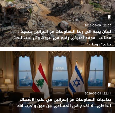
22:05 | 2026-08-09
لبنان يتجه الى ربط المفاوضات مع اسرائيل بتنفيذ 3
مطالب.. موفد أميركي رفيع في بيروت وتل ابيب لبحث
نتائج" روما 7"
22:11 | 2026-08-09
تداعيات المفاوضات مع إسرائيل في قلب الاشتباك
الداخلي.. لا تقدم في المساعي بين عون و"حزب الله"