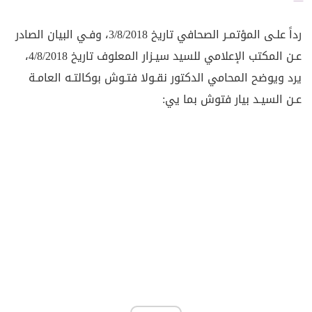
رداً علـى المؤتمـر الصحافي تاريخ 3/8/2018، وفـي البيان الصادر
عـن المكتب الإعلامي للسيد سيـزار المعلوف تاريخ 4/8/2018،
يرد ويوضح المحامي الدكتور نقـولا فتـوش بوكالتـه العامـة
عـن السيـد بيار فتوش بما يي: