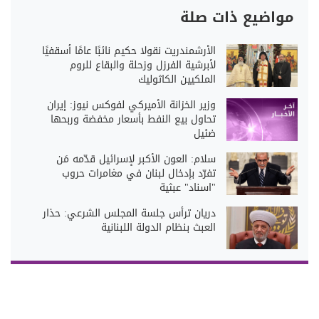
مواضيع ذات صلة
الأرشمندريت نقولا حكيم نائبًا عامًا أسقفيًا
لأبرشية الفرزل وزحلة والبقاع للروم
الملكيين الكاثوليك
وزير الخزانة الأميركي لفوكس نيوز: إيران
تحاول بيع النفط بأسعار مخفضة وربحها
ضئيل
سلام: العون الأكبر لإسرائيل قدّمه مَن
تفرّد بإدخال لبنان في مغامرات حروب
"اسناد" عبثية
دريان ترأس جلسة المجلس الشرعي: حذار
العبث بنظام الدولة اللبنانية