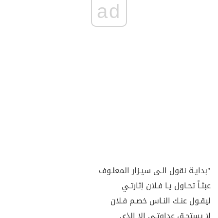
ad
"بدايـة نقول الـى سيـزار المعلـوف
عبثـاً تحـاول يـا فـلان إثارتـي
ليقـول عنـك النـاس خصـم فـلان
لا يستحـق عداوتـي الا الذي