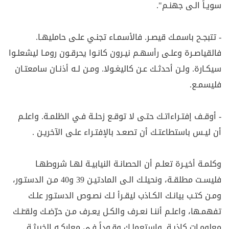
سويـاً الـى جهنـم".
- تتبجـح باسمـك قيصـر. فالأسمـاء تجنـي علـى حامليهـا.
فالقياصـرة وعلـى رأسهـم نيـرون كانـوا يحرقـون رومـا ليشعلـوا
سيكـارة. ولـن أحدثـك عـن كاليغـولا. ومـن لـه أذنـان سامعتـان
فليسمـع.
- أوقـف إفتـراءاتـك حتـى لا توقـع زحلـة فـي الظلمـة. واعلـم
أن ليـس باستطاعتـك أن تصعـد بالإفتـراء علـى الآخريـن .
وكلمـة أخيـرة تعلـم أن الحصانـة النيابيـة لهـا شروطهـا
فليسـت مطلقـة، ونحيلـك الـى المادتيـن 39 و40 مـن الدستـور،
ومـن كتـب بيانـك الكـاذب ليقـرأ لـك نصـوص الدستـور علـك
تفهمـها، واعلـم أننـا نعـرف والكـل يعـرف مـن حرّضـك ولقـّنـك
معلومـات كاذبـة. واستعملـك وقـوداً فـي معاركـه الخبيثـة.