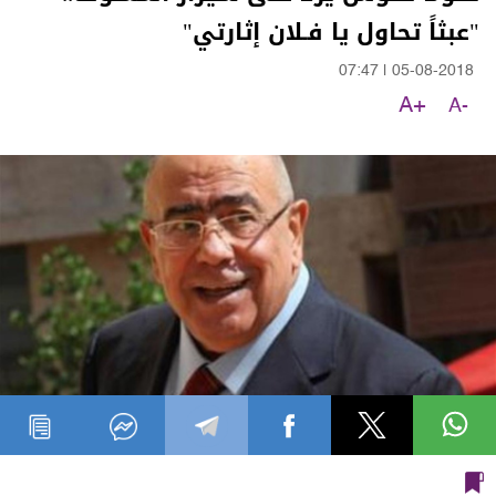
"عبثاً تحاول يا فـلان إثارتي"
07:47
|
05-08-2018
A+
A-