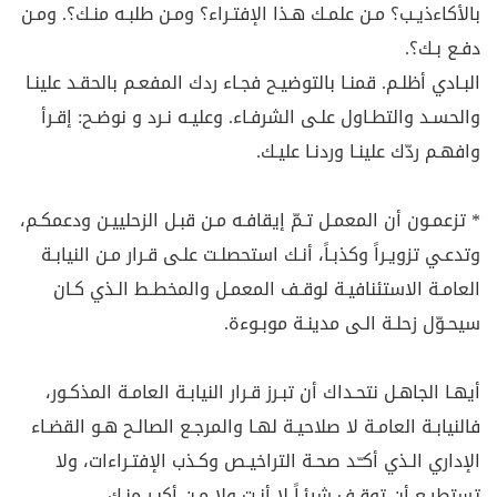
بالأكاءذيـب؟ مـن علمـك هـذا الإفتـراء؟ ومـن طلبـه منـك؟. ومـن
دفـع بـك؟.
البـادي أظلـم. قمنـا بالتوضيـح فجـاء ردك المفعـم بالحقـد علينـا
والحسـد والتطـاول علـى الشرفـاء. وعليـه نـرد و نوضـح: إقـرأ
وافهـم ردّك علينـا وردنـا عليـك.
* تزعمـون أن المعمـل تـمّ إيقافـه مـن قبـل الزحلييـن ودعمكـم،
وتدعـي تزويـراً وكذبـاً، أنـك استحصلـت علـى قـرار مـن النيابـة
العامـة الاستئنافيـة لوقـف المعمـل والمخطـط الـذي كـان
سيحـوّل زحلـة الـى مدينـة موبـوءة.
أيهـا الجاهـل نتحـداك أن تبـرز قـرار النيابـة العامـة المذكـور،
فالنيابـة العامـة لا صلاحيـة لهـا والمرجـع الصالـح هـو القضـاء
الإداري الـذي أكـّـد صحـة التراخيـص وكـذب الإفتـراءات، ولا
تستطيـع أن توقـف شيئـاً لا أنـت ولا مـن أكبـر منـك.