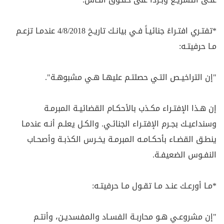
*تفتـري افتـراءً جنائيـاً فـي بيانـك تاريـخ 4/8/2018 عندمـا تزعـم
مـا حرفيتـه:
"إن التراخيـص التـي حصلتـم عليهـا هـي مشبوهـة".
إن هـذا الإفتـراء مكـذب بالأحكـام القضائيـة المبرمـة
وسنداعيـك بجـرم الإفتـراء الجنائـي. والكـل يعلـم أنـه عندمـا
ينطـق القضـاء بأحكـامـه المبرمـة يخـرس الكذبـة وأصحـاب
النفـوس الضعيفـة.
*مـا أورعـك عنـد مـا تقـول مـا حرفيتـه:
"إن مشروعـي هـو محاربـة الفسـاد والمفسديـن، وأنتـم