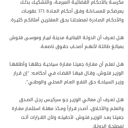
مكرسـة بالأحكـام القضائيـة المبرمـة، والتشكيـك بذلـك
يعرضكـم للمسـاءلـة وفـق أحكـام المـادة 371 عقوبـات.
والأحكـام الصـادرة لمصلحتنـا بحـق المفتريـن أمثالكـم كثيـرة.
هـل تعـرف أن الدولـة اللبنانيـة مدينـة لبيـار وموسـى فتـوش
بمبالـغ طائلـة لأنهـم أصحـاب حقـوق ناصعـة.
هـل تعلـم أن مغـارة جعيتـا مغـارة سياحيـة جمّلهـا وأطلقهـا
الوزيـر فتـوش، وقـال فيهـا القضـاء فـي أحكامـه: "إن قـرار
وزيـر السياحـة حـق النفـع العـام المحلـي والوطنـي".
هـل تعـرف أن معالـي الوزيـر جـو سركيـس رجـل الصـدق
والعلـم والأخـلاق، أصـدر قـراراً ومـدّدَ مهلـة استثمـار مغـارة
جعيتـا بعـد الوزيـر فتـوش. لأحقيتـه ولأن القـرارات أتـت
لمصلحـة الدولـة.