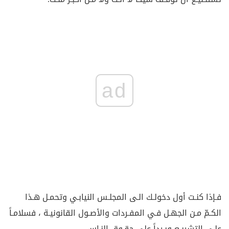
ad
فـإذا كنـت أول دخولـك الـى المجلـس النيابـي وتحمـل هـذا
الكـمّ مـن الجهـل فـي المفـردات والأصـول القانونيـة ، فسلامـاً
علـى التشريـع وبـرداً على حقـوق النـاس.