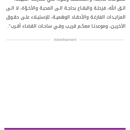
اتـق الله، فزحلـة والبقـاع بحاجـة الـى المحبـة والأخـوّة، لا الـى
المزايـدات الفارغـة والأحقـاد الوهميـة، للإستيـلاء علـى حقـوق
الآخريـن، وموعدنـا معكـم قريـب وفـي ساحـات القضـاء أقـرب".
Advertisement