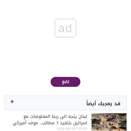
ad
تابع
قد يعجبك أيضاً
لبنان يتجه الى ربط المفاوضات مع
اسرائيل بتنفيذ 3 مطالب.. موفد أميركي
رفيع في بيروت وتل ابيب لبحث نتائج"
22:05 | 2026-08-09