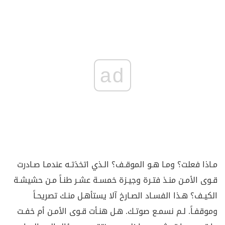
ad
مـاذا فعلت؟ ومـا هـو الموقـف؟ الـذي اتخذتـه عندمـا صـادرت
قـوى الأمـن منـذ فتـرة وجيـزة خمسـة عشـر طنـاً مـن حشيشـة
الكيـف؟ هـذا الفسـاد الصـارخ آلا يستأهـل منـك تصريحـاً
وموقفـاً. لـم نسمـع صوتـك. هـل هنـأت قـوى الأمـن أم خفـت