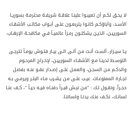
لا يحـق لكـم أن تعيبـوا علينـا علاقـة شريفـة محترمـة بسوريـا
الأسـد، وآباؤكـم كانـوا يتربعـون علـى أبـواب مكاتـب الأشقـاء
السورييـن، الذيـن يشكلـون رمـزاً عالميـاً فـي مكافحـة الإرهـاب.
يـا سيـزار، ألسـت أنـت مـن أتـى الـى بيـار فتـوش يومـاً تترجـى
التوسـط لدينـا مـع الأشقـاء السورييـن، لإخـراج المرحـوم
والدكـم مـن السجـن، والعمـل علـى إصـدار عفـو عنـه بفضـل
تجـارة الممنوعـات. عيـب علـى مـن يشـرب مـاء البئـر ويرمـي بـه
حجـراُ. ونقـول لـك : "مـن نبـش قبـراً دفنـاه فيـه حيـاً "، كـف عنـا
لسانـك، نكـف عنـك يدنـا ولساننـا.