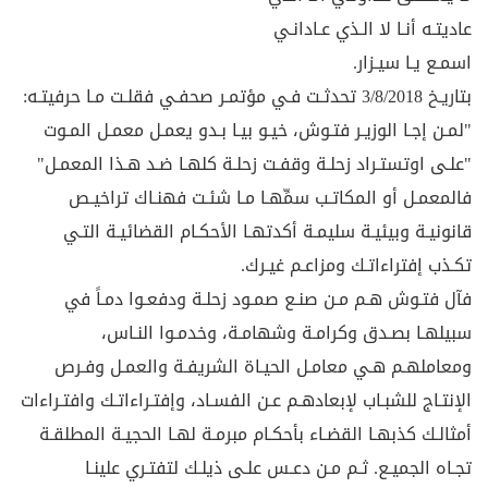
عاديتـه أنـا لا الـذي عـادانـي
اسمـع يـا سيـزار.
بتاريـخ 3/8/2018 تحدثـت فـي مؤتمـر صحفـي فقلـت مـا حرفيتـه:
"لمـن إجـا الوزيـر فتـوش، خيـو بيـا بـدو يعمـل معمـل المـوت
"علـى اوتستـراد زحلـة وقفـت زحلـة كلهـا ضـد هـذا المعمـل"
فالمعمـل أو المكاتـب سمِّهـا مـا شئـت فهنـاك تراخيـص
قانونيـة وبيئيـة سليمـة أكدتهـا الأحكـام القضائيـة التـي
تكـذب إفتراءاتـك ومزاعـم غيـرك.
فآل فتـوش هـم مـن صنـع صمـود زحلـة ودفعـوا دمـاً في
سبيلهـا بصـدق وكرامـة وشهامـة، وخدمـوا النـاس،
ومعاملهـم هـي معامـل الحيـاة الشريفـة والعمـل وفـرص
الإنتـاج للشبـاب لإبعادهـم عـن الفسـاد، وإفتـراءاتـك وافتـراءات
أمثالـك كذبهـا القضـاء بأحكـام مبرمـة لهـا الحجيـة المطلقـة
تجـاه الجميـع. ثـم مـن دعـس علـى ذيلـك لتفتـري علينـا