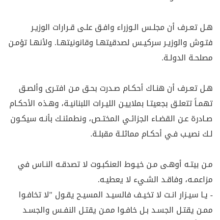
هـل تعـرف أن مجلـس الـوزراء وافـق علـى قـرارات الوزيـر
فتـوش والوزيـر سركيـس لصدقيتهـا وقانونيتهـا. ولأنهـا تؤمـن
مصلحـة الدولـة.
هـل تعـرف أن هنـاك أحكـام صـدرت بحـق مـن افتـرى وألصـق
تهمـاً تتعلـق بجعيتـا بملاييـن الليـرات اللبنانيـة، وهـذه الأحكـام
صـادرة عـن القضـاء الجزائـي المختـص، ونطمئنـك بأنـه سيكـون
لـك نصيـب فـي أحكـام مماثلـة مقبلـة.
مـن بيتـه أوهـى مـن خيـوط العنكبـوت لا تصدقـه النـاس في
مزاعمـه، وفاقـد الشـيء لا يعطيـه.
- يـا سيـزار انـت لا تخيـف فالسيـد المسيـح يقـول "لا تخافـوا
ممـن يقتـل الجسـد بـل خافـوا ممـن يقتـل النفـس والجسـد