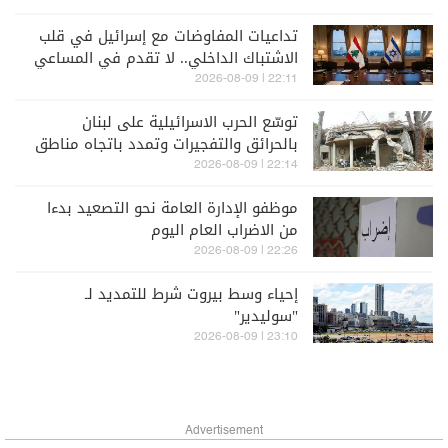
روما 7"
تداعيات المفاوضات مع إسرائيل في قلب
الاشتباك الداخلي.. لا تقدم في المساعي
بين عون و"حزب الله"
22:11 | 2026-08-09
توسّع الحرب الاسرائيلية على لبنان
بالحرائق والتفجيرات وتمدد باتجاه مناطق
أعمق في الجنوب
22:14 | 2026-08-09
موظفو الإدارة العامة نحو التصعيد بدءا
من الاضراب العام اليوم
22:26 | 2026-08-09
إحياء وسط بيروت شرط للتمديد لـ
"سوليدير"
23:10 | 2026-08-09
Advertisement