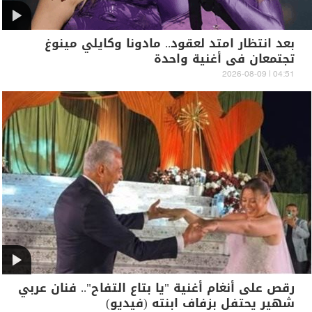
بعد انتظار امتد لعقود.. مادونا وكايلي مينوغ
تجتمعان في أغنية واحدة
04:51 | 2026-08-09
رقص على أنغام أغنية "يا بتاع التفاح".. فنان عربي
شهير يحتفل بزفاف ابنته (فيديو)