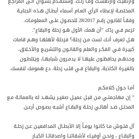
وارتعبـت وارتعشـت ومـا زلـت. وسنتقـدم بسـؤال الـى المراجـع
المختصـة لإعطاء الرأي العـام أسماء أبطـال هـذه الجنايـة
وفقـاً لقانـون رقـم 28/2017 للحصـول علـى المعلومـات.
تزعم فـي ردّك "أن همك الأول هـو زحلة والبقاع".
هـل تعرف أنـك لست مـن زحلة؟ فزحلة لأهلهـا وهـم قامات
كبيـرة فـي الفكـر والعلم والقانـون والتشريـع والأخـلاق،
وحدهـم يحافظـون عليهـا لا يدمـرون شبابهـا، ويتلطـون
بالغيـرة الكاذبة. والبقاع فـي قلـب زحلة. دع همومك لنفسك.
أمـا حـول كلامكـم
" إن مهاجمتـي مـن قبـل عميـل صغيـر يشهـد له بالعمالـة مـع
المحتـل ضـد أهالـي زحلـة والبقـاع أشبـه بصـوص أرعـن.
آل فتـوش مـا كانـوا يومـاً إلا الأبطـال المدافعيـن عـن زحلـة
والبقـاع ، ونحـن أوفيـاء لأشقائنـا واصدقائـا الكبـار