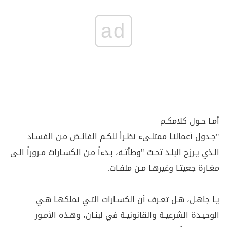
ad
أمـا حـول كلامكـم
"جـدول أعمالنـا ممتلـىء نظـراً للكـم الفائـض مـن الفسـاد
الـذي يـرزح البلـد تحـت "وطأتـه، بـدءاً مـن الكسـارات مـروراً الـى
مغـارة جعيتـا وغيرهـا مـن ملفـات.
يـا جاهـل، هـل تعـرف أن الكسـارات التـي نملكهـا هـي
الوحيـدة الشرعيـة والقانونيـة في لبنـان، وهـذه الأمـور