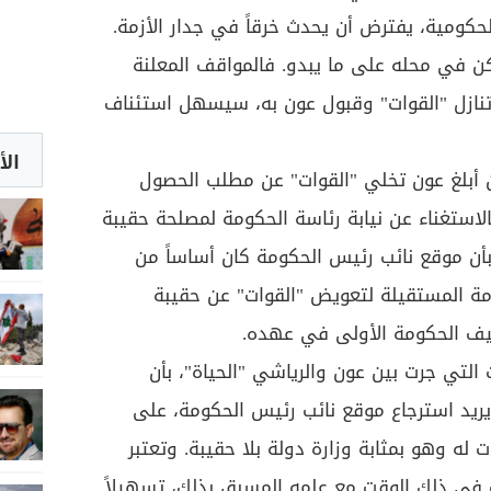
لحكومية، يفترض أن يحدث خرقاً في جدار الأزمة.
كن في محله على ما يبدو. فالمواقف المعلنة
تنازل "القوات" وقبول عون به، سيسهل استئناف
الأ
 أبلغ عون تخلي "القوات" عن مطلب الحصول
ة، وبالاستغناء عن نيابة رئاسة الحكومة لمصلحة حقيبة
بأن موقع نائب رئيس الحكومة كان أساساً من
مة المستقيلة لتعويض "القوات" عن حقيبة
يف الحكومة الأولى في عهده.
التي جرت بين عون والرياشي "الحياة"، بأن
ه يريد استرجاع موقع نائب رئيس الحكومة، على
ت له وهو بمثابة وزارة دولة بلا حقيبة. وتعتبر
 في ذلك الوقت مع علمه المسبق بذلك، تسهيلاً