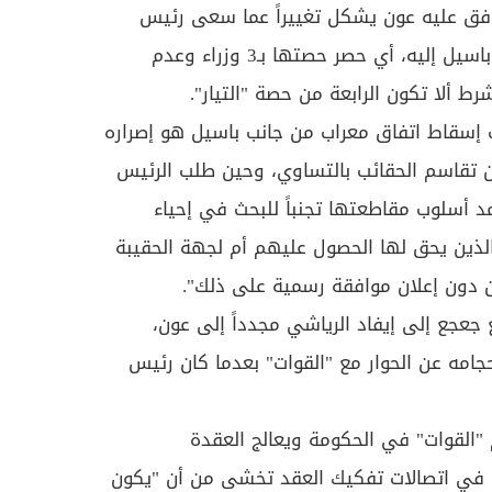
افق عليه عون يشكل تغييراً عما سعى رئيس
"التيار الوطني الحر" الوزير جبران باسيل إليه، أي حصر حصتها بـ3 وزراء وعدم
 إسقاط اتفاق معراب من جانب باسيل هو إصراره
ن تقاسم الحقائب بالتساوي، وحين طلب الرئيس
 أسلوب مقاطعتها تجنباً للبحث في إحياء
الذين يحق لها الحصول عليهم أم لجهة الحقيبة
ن دون إعلان موافقة رسمية على ذلك".
جعجع إلى إيفاد الرياشي مجدداً إلى عون،
امه عن الحوار مع "القوات" بعدما كان رئيس
"القوات" في الحكومة ويعالج العقدة
 في اتصالات تفكيك العقد تخشى من أن "يكون