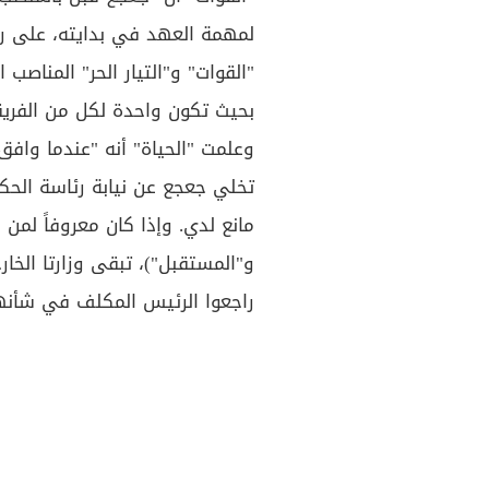
لمهمة العهد في بدايته، على ر
"القوات" و"التيار الحر" المناصب
بحيث تكون واحدة لكل من الفريق
وعلمت "الحياة" أنه "عندما وافق
تخلي جعجع عن نيابة رئاسة الحكو
مانع لدي. وإذا كان معروفاً لمن 
و"المستقبل")، تبقى وزارتا الخا
راجعوا الرئيس المكلف في شأنه