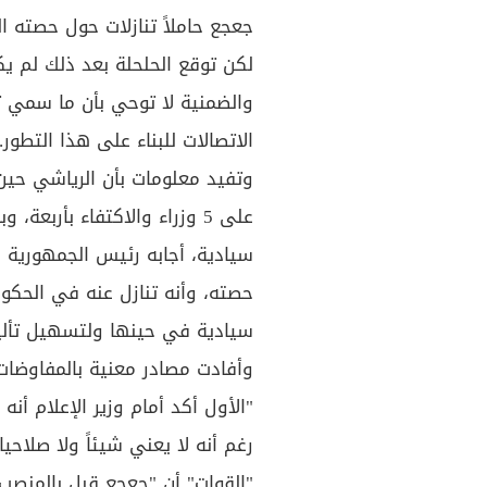
جعجع حاملاً تنازلات حول حصته ا
لكن توقع الحلحلة بعد ذلك لم ي
والضمنية لا توحي بأن ما سمي 
الاتصالات للبناء على هذا التطور.
وتفيد معلومات بأن الرياشي حين
على 5 وزراء والاكتفاء بأربع
سيادية، أجابه رئيس الجمهورية 
حصته، وأنه تنازل عنه في الحكو
سيادية في حينها ولتسهيل تأل
وأفادت مصادر معنية بالمفاوضات 
"الأول أكد أمام وزير الإعلام أن
رغم أنه لا يعني شيئاً ولا صلاحيا
"القوات" أن "جعجع قبل بالمنصب