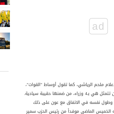
ad
لإعلام ملحم الرياشي، كما تقول أوساط "القوات"،
موافقة رئيس الجمهورية على أن تتمثل هي بـ4 وزراء، من ضمنها حقيبة سيادية.
 وطول نفسه في الاتفاق مع عون على ذلك
ن لقائه به الخميس الماضي موفداً من رئيس الحزب سمير