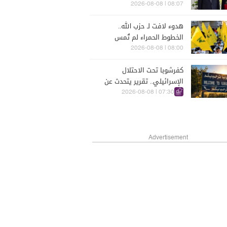
الراعي
08:07 | 2026-08-08
هدوء لافت لـ حزب الله..
الخطوط الحمراء لم تُمس
08:00 | 2026-08-08
كفرشوبا تحت الاحتلال
الإسرائيلي.. تقرير يتحدث عن
قواعد غير مكتوبة تحكم حياة
07:30 | 2026-08-08
السكان
Advertisement