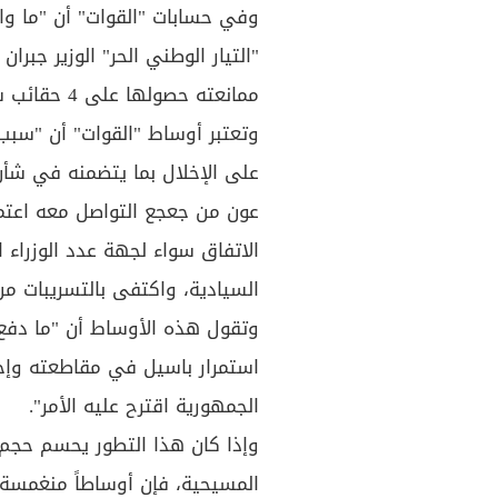
وفي حسابات "القوات" أن "ما و
ممانعته حصولها على 4 حقائب شرط ألا تكون الرابعة من حصة "التيار".
وتعتبر أوساط "القوات" أن "سبب
على الإخلال بما يتضمنه في شأ
عون من جعجع التواصل معه اعتمد
الاتفاق سواء لجهة عدد الوزراء 
السيادية، واكتفى بالتسريبات م
وتقول هذه الأوساط أن "ما دفع 
استمرار باسيل في مقاطعته وإحج
الجمهورية اقترح عليه الأمر".
وإذا كان هذا التطور يحسم حجم 
المسيحية، فإن أوساطاً منغمسة