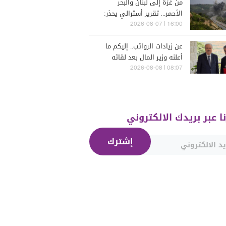
من غزة إلى لبنان والبحر
الأحمر... تقرير أسترالي يحذر:
الشرق الأوسط يدخل أخطر
16:00 | 2026-08-07
مراحله
عن زيادات الرواتب.. إليكم ما
أعلنه وزير المال بعد لقائه
الراعي
08:07 | 2026-08-08
نا عبر بريدك الالكتروني
إشترك