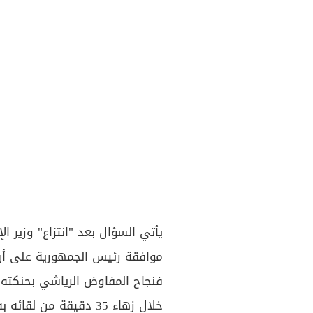
يأتي السؤال بعد "انتزاع" وزير ا
فنجاح المفاوض الرياشي بحنكته
خلال زهاء 35 دقيقة م