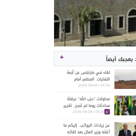
يعجبك أيضاً
لقاء في طرابلس عن أزمة
النفايات: المطمر أمام
استحقاق الإقفال
08:38 | 2026-08-08
محاولات "حزب الله" عرقلة
محادثات روما لم تنجح.. تقرير
اسرائيلي يتحدث
08:30 | 2026-08-08
عن زيادات الرواتب.. إليكم ما
أعلنه وزير المال بعد لقائه