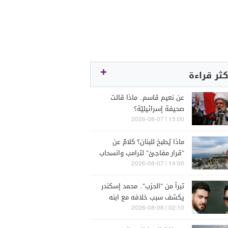
كثر قراءة
عن نعيم قاسم.. ماذا قالت
صحيفة إسرائيليّة؟
15:00 | 2026-08-07
ماذا يُطبخ للبنان؟ كلامٌ عن
"قرار مفاجئ" لترامب وانسحاب
إسرائيل
14:00 | 2026-08-07
تبرأ من "الحزب".. محمد إسكندر
يكشف سبب خلافه مع ابنه
فارس (فيديو)
02:10 | 2026-08-08