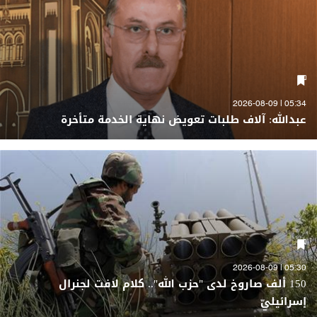
05:34 | 2026-08-09
عبدالله: آلاف طلبات تعويض نهاية الخدمة متأخرة
05:30 | 2026-08-09
150 ألف صاروخ لدى "حزب الله".. كلام لافت لجنرال
إسرائيليّ