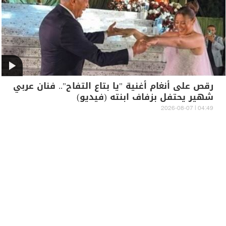
رقص على أنغام أغنية "يا بتاع التفاح".. فنان عربي
شهير يحتفل بزفاف ابنته (فيديو)
04:49 | 2026-08-07