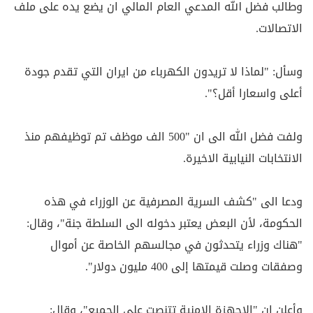
وطالب فضل الله المدعي العام المالي ان يضع يده على ملف
الاتصالات.
وسأل: "لماذا لا تريدون الكهرباء من ايران التي تقدم جودة
أعلى واسعارا أقل؟".
ولفت فضل الله الى ان "500 الف موظف تم توظيفهم منذ
الانتخابات النيابية الاخيرة.
ودعا الى "كشف السرية المصرفية عن الوزراء في هذه
الحكومة، لأن البعض يعتبر دخوله الى السلطة جنة"، وقال:
"هناك وزراء يتحدثون في مجالسهم الخاصة عن أموال
وصفقات وصلت قيمتها إلى 400 مليون دولار".
وأعلن ان "الاجهزة الامنية تتنصت على الجميع"، وقال: