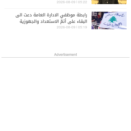
05:22 | 2026-08-09
رابطة موظفي الادارة العامة دعت الى
البقاء على أتمّ الاستعداد والجهوزية
لتنفيذ خطوات تصعيدية
05:19 | 2026-08-09
Advertisement