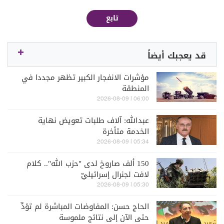
تابع
قد يعجبك أيضاً
مؤشرات الانفجار الكبير تظهر مجددا في
المنطقة
06:00 | 2026-08-09
عبدالله: آلاف طلبات تعويض نهاية
الخدمة متأخرة
05:34 | 2026-08-09
150 ألف صاروخ لدى "حزب الله".. كلام
لافت لجنرال إسرائيليّ
05:30 | 2026-08-09
الحاج حسن: المفاوضات المباشرة لم تؤدِّ
حتى الآن إلى نتائج ملموسة