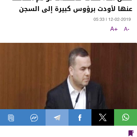
عنها لأودت برؤوس كبيرة إلى السجن
05:33
|
12-02-2019
A+
A-