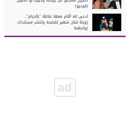
تصريح مُفاجئ عن زوجته وحبيب بو انطون
(فيديو)
ادعى انه أقام معها علاقة "بالحرام"..
زوجة فنان شهير تفضحه وتنشر مستندات
زواجهما
ad