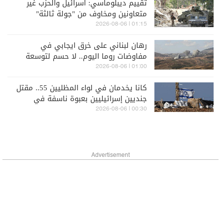
تقييم ديبلوماسي: اسرائيل والحزب غير
متعاونين ومخاوف من "جولة ثالثة"
01:15 | 2026-08-06
رهان لبناني على خرق ايجابي في
مفاوضات روما اليوم.. لا حسم لتوسعة
المناطق النموذجية وآلية التحقق
01:00 | 2026-08-06
والتفتيش
كانا يخدمان في لواء المظليين 55.. مقتل
جنديين إسرائيليين بعبوة ناسفة في
جنوب لبنان
00:30 | 2026-08-06
Advertisement