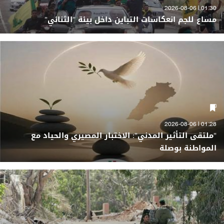
01:30 | 2026-08-06
مساع للجم انعكاسات التباين داخل بيئة "الثنائي"
01:28 | 2026-08-06
"ملتقى التأثير المدني": الاختبار المصيري والحياد مع
المواطنة بوصلة