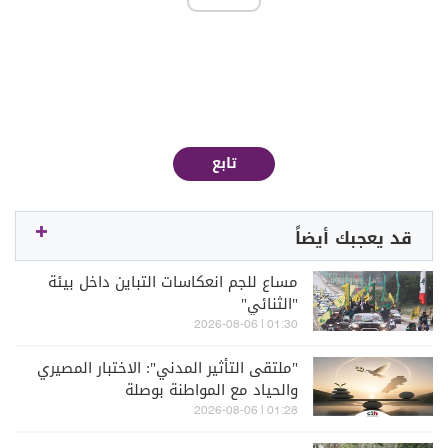
تابع
قد يعجبك أيضاً
مساع للجم انعكاسات التباين داخل بيئة
"الثنائي"
01:30 | 2026-08-06
"ملتقى التأثير المدني": الاختبار المصيري
والحياد مع المواطنة بوصلة
01:28 | 2026-08-06