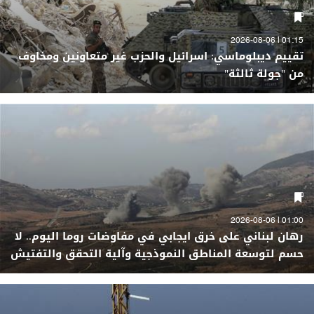
01:15 | 2026-08-06
تقييم ديبلوماسي: اسرائيل والحزب غير متعاونين ومخاوف
من "جولة ثالثة"
01:00 | 2026-08-06
رهان لبناني على خرق ايجابي في مفاوضات روما اليوم.. لا
حسم لتوسعة المناطق النموذجية وآلية التحقق والتفتيش