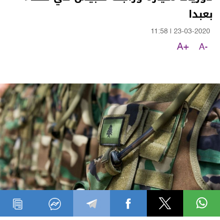
بعبدا
11:58
|
23-03-2020
A+
A-