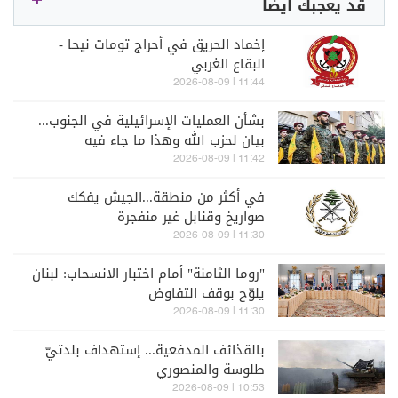
قد يعجبك أيضاً
إخماد الحريق في أحراج تومات نيحا -
البقاع الغربي
11:44 | 2026-08-09
بشأن العمليات الإسرائيلية في الجنوب...
بيان لحزب الله وهذا ما جاء فيه
11:42 | 2026-08-09
في أكثر من منطقة...الجيش يفكك
صواريخ وقنابل غير منفجرة
11:30 | 2026-08-09
"روما الثامنة" أمام اختبار الانسحاب: لبنان
يلوّح بوقف التفاوض
11:30 | 2026-08-09
بالقذائف المدفعية... إستهداف بلدتيّ
طلوسة والمنصوري
10:53 | 2026-08-09