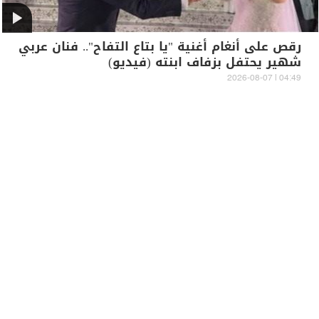
رقص على أنغام أغنية "يا بتاع التفاح".. فنان عربي
شهير يحتفل بزفاف ابنته (فيديو)
04:49 | 2026-08-07