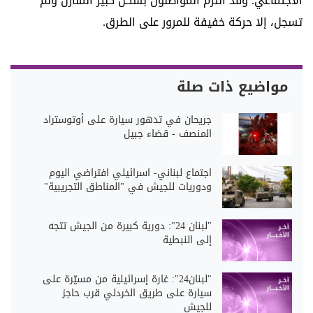
الاجتماعي. وقد التزم المواطنون بشكل كبير المنازل ولم
تسجل، إلا حركة خفيفة للمرور على الطرق.
مواضيع ذات صلة
جريحان في تدهور سيارة على أوتوستراد
المنصف - قضاء جبيل
اجتماع لبناني- اسرائيلي افتراضي اليوم
ودوريات للجيش في "المناطق التجريبية"
"لبنان 24": دورية كبيرة من الجيش تتجه
إلى النبطية
"لبنان24": غارة إسرائيلية من مسيّرة على
سيارة على طريق الخردلي قرب حاجز
للجيش