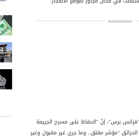
اشتعلت في مكان مجاور لموقع الانفجار.
Advertisement
رانس برس"، إنّ "الحفاظ على مسرح الجريمة
أن الحرائق "مؤشر مقلق.. وما جرى غير مقبول وغير