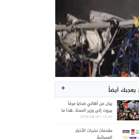
يعجبك أيضاً
بيان من أهالي ضحايا مرفأ
بيروت إلى وزير الصحة...هذا ما
جاء فيه!
16:20 | 2026-08-06
مقدمات نشرات الأخبار
المسائية