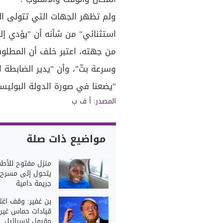
ولم تظهر الجهات التي تتولى ال
استثنائي" من شأنه أن "يؤدي إ
من جهته، اعتبر خلف أن المطلوب
وسرعة بتّ"، وأن "يدير الضابطة
"يضعنا في صورة الدولة البوليسي
المصدر: أ ف ب
مواضيع ذات صلة
منزل مفتوح للأطف
يتحول إلى مسرح
جريمة دامية
بن غفير: وقف اغت
قيادات حماس غير
مقبول لإسرائيل