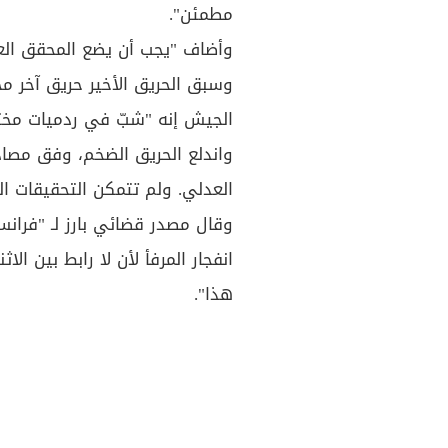
مطمئن".
وأضاف "يجب أن يضع المحقق العد
وسبق الحريق الأخير حريق آخر مح
الجيش إنه "شبّ في ردميات مختلط
واندلع الحريق الضخم، وفق مصادر
العدلي. ولم تتمكن التحقيقات الج
وقال مصدر قضائي بارز لـ "فرانس
انفجار المرفأ لأن لا رابط بين ال
هذا".