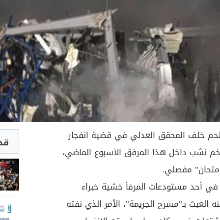
لحم خلف المحقق العدلي في قضية انفجار
قد 
خم نشب داخل هذا المرفق الأسبوع الماضي،
"امتحان" مفصلي.
س في أحد مستودعات المرفأ خشية خبراء
لعبث بـ"مسرح الجريمة"، الأمر الذي نفته