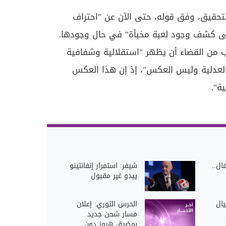
تحقيق، وفق قوله، حتى الآن عن "احتراف
لى كشف وجود لعبة مخبأة" في حال وجودها.
 من القضاء أن يظهر "استقلالية وشفافية
 العدلية وليس العكس"، إذ إن هذا العكس
ة".
ال..
شيفر: استمرار إنفانتينو
يبدو غير مقبول
يال
الحرس الثوري: إعلان
مسار شحن جديد
بمضيق هرمز دون