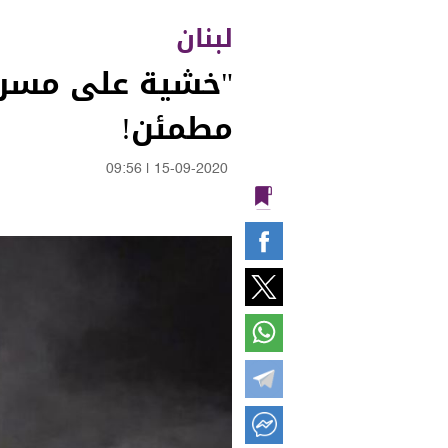
لبنان
"خشية على مسرح 
مطمئن!
09:56
|
15-09-2020