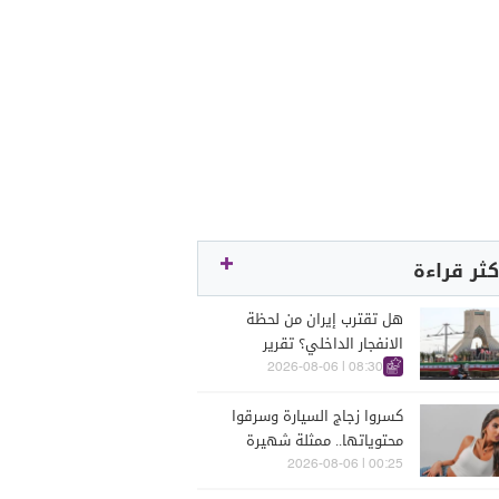
كثر قراءة
هل تقترب إيران من لحظة
الانفجار الداخلي؟ تقرير
اسرائيلي يكشف الكواليس
08:30 | 2026-08-06
كسروا زجاج السيارة وسرقوا
محتوياتها.. ممثلة شهيرة
تتعرّض للسرقة في الرملة
00:25 | 2026-08-06
البيضاء (فيديو)