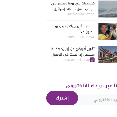
مُفاوضات في روما وتدمير في
الجنوب... هل تستعدّ إسرائيل
للحرب؟
07:00 | 2026-08-06
بالصور... أمير يزبك وحبيب بو
أنطون معاً
07:44 | 2026-08-06
تقرير أميركيّ عن إيران: هذا ما
سيحصل إذا نجحت في الوصول
إلى هذه الدولة الآسيويّة
03:30 | 2026-08-06
نا عبر بريدك الالكتروني
إشترك