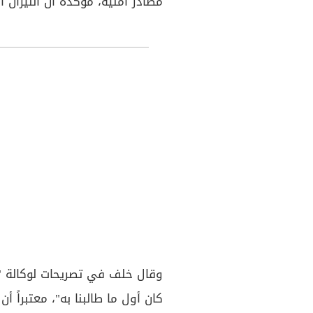
مصادر أمنية، مؤكدة أن النيران 
وقال خلف في تصريحات لوكالة "ف
كان أول ما طالبنا به"، معتبراً 