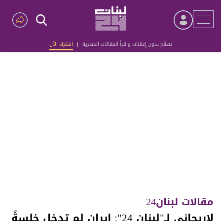
تصفّح بدون إعلانات واقرأ المقالات الحصرية
|
اشترك الآن
Advertisement
مقالات لبنان24
لاريجاني لـ"لبنان 24": إيران لم تدخل خلسةً