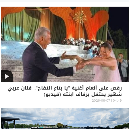
رقص على أنغام أغنية "يا بتاع التفاح".. فنان عربي
شهير يحتفل بزفاف ابنته (فيديو)
04:49 | 2026-08-07