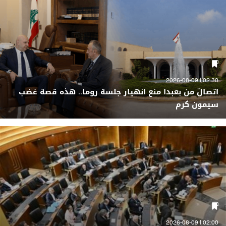
02:30 | 2026-08-09
اتصالٌ من بعبدا منع انهيار جلسة روما.. هذه قصة غضب
سيمون كرم
02:00 | 2026-08-09