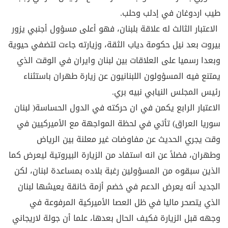
طيب اردوغان في إدلب وحلب.
الاعتبار الثالث له علاقة بلبنان، فهو أعلى مسؤول أجنبي يزور
بيروت بعد نيل حكومة دياب الثقة، وزيارته جاءت لتضفي حيوية
وبعدا رسميا على العلاقات بين لبنان وايران في الوقت الذي
يمتنع فيه المسؤولون اللبنانيون عن زيارة طهران باستثناء
رئيس المجلس النيابي نبيه بري.
الاعتبار الرابع يكمن في ان حركته في الدول الحساسة( لبنان
سوريا العراق) تأتي في لحظة المواجهة مع الأميركيين في
وقت يجري الحديث عن مفاوضات غير معلنة بين الرياض
وطهران، فضلاً عن انه استفاد من الزيارة البيروتية ليعرض كما
الذين سبقوه من المسؤولين رغبة بلاده بمساعدة لبنان، لكن
الجديد أنه يعرض الدعم في خضم أزمة خانقة يعيشها لبنان
الذي يتصحر ماليا في ظل العصا الأميركية المرفوعة في
وجهه قبل الزيارة فكيف الحال بعدها، علما أن جولة لاريجاني