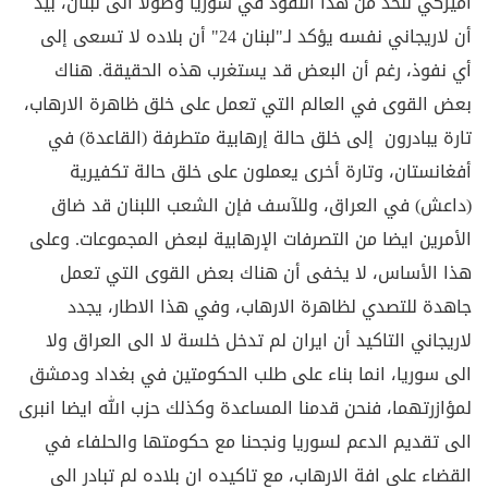
أميركي للحد من هذا النفوذ في سوريا وصولاً الى لبنان، بيد
أن لاريجاني نفسه يؤكد لـ"لبنان 24" أن بلاده لا تسعى إلى
أي نفوذ، رغم أن البعض قد يستغرب هذه الحقيقة. هناك
بعض القوى في العالم التي تعمل على خلق ظاهرة الارهاب،
تارة يبادرون إلى خلق حالة إرهابية متطرفة (القاعدة) في
أفغانستان، وتارة أخرى يعملون على خلق حالة تكفيرية
(داعش) في العراق، وللآسف فإن الشعب اللبنان قد ضاق
الأمرين ايضا من التصرفات الإرهابية لبعض المجموعات. وعلى
هذا الأساس، لا يخفى أن هناك بعض القوى التي تعمل
جاهدة للتصدي لظاهرة الارهاب، وفي هذا الاطار، يجدد
لاريجاني التاكيد أن ايران لم تدخل خلسة لا الى العراق ولا
الى سوريا، انما بناء على طلب الحكومتين في بغداد ودمشق
لمؤازرتهما، فنحن قدمنا المساعدة وكذلك حزب الله ايضا انبرى
الى تقديم الدعم لسوريا ونجحنا مع حكومتها والحلفاء في
القضاء على افة الارهاب، مع تاكيده ان بلاده لم تبادر الى