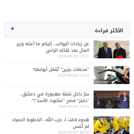
الأكثر قراءة
عن زيادات الرواتب.. إليكم ما أعلنه وزير
المال بعد لقائه الراعي
08:07 | 2026-08-08
"محطات بنزين" تُقفل أبوابها!
13:20 | 2026-08-08
سرّ داخل شقة مهجورة في دمشق..
"دفتر" فضح "عنكبوت الأسد"!"
12:00 | 2026-08-08
هدوء لافت لـ حزب الله.. الخطوط الحمراء
لم تُمس
08:00 | 2026-08-08