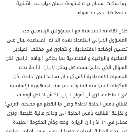
ربما شكلت امتحان نيات لحكومة حسان دياب عند الأكثرية
والمعارضة على حد سواء.
خلال لقاءاته السياسية مع المسؤولين الرسميين جدد
المسؤول الإيراني استعداد بلاده الدائم لمساعدة لبنان على
تحسين أوضاعه الاقتصادية، والتعاون في مختلف الميادين
الصناعية والزراعية والاقتصادية بما يحاكي الواقع الراهن، لكن
السؤال الذي يطرح نفسه هل يمكن لإيران الرازخة تحت
العقوبات الاقتصادية الأميركية ان تساعد لبنان، خاصة وأن
المكونات السياسية المناوئة لسياسة الجمهورية الإسلامية
في المنطقة، ترى أن أموال ايران الكاش لا تحل أزمة بلد،
فلبنان بأمس الحاجة لاعادة وصل ما انقطع مع محيطه العربي؛
والخزينة اللبنانية بأمس الحاجة الى ودائع مالية خليجية. وترى
مصادر في 14 آذار اان الزيارة اوحت وكأن الحكومة العتيدة
هي تحت المظلة الايرانية وهذا لا يعني سوى اطلاق رصاصة