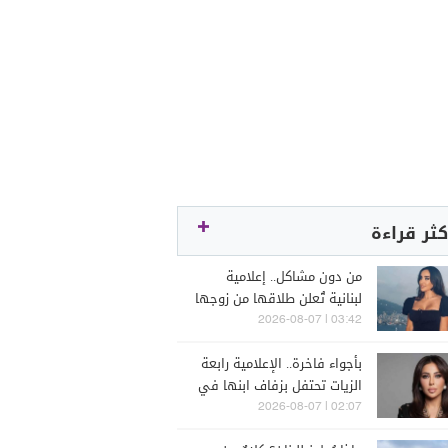
كثر قراءة
من دون مشاكل.. إعلامية
لبنانية تُعلن طلاقها من زوجها
رجل الأعمال
03:42 | 2026-08-07
بأجواء فاخرة.. الإعلامية رابعة
الزيات تحتفل بزفاف ابنها في
البترون (فيديو)
02:07 | 2026-08-07