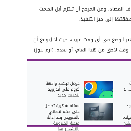
ف المضاد، ومن المرجح أن تلتزم أبل الصمت
قتها إلى حيز التنفيذ.
ير الوضع في أي وقت قريب، حيث لا يُتوقع أن
قت لاحق من هذا العام، أو بعده. (ارم نيوز)
غوغل تبسّط واجهة
. لا
كروم على أندرويد
بتحديث جديد
ود
ممثلة شهيرة تحصل
على حكم قضائي
يادة
بالتعويض بعد إدانة
سلاح
منصة إلكترونية
بالتشهير بها