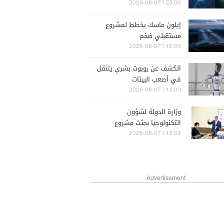
تتجاوز الخيال العلمي
23:00 | 2026-08-07
إيلون ماسك يخطط لمشروع
مستقبلي ضخم
16:00 | 2026-08-07
الكشف عن روبوت بشري يتنقل
في أصعب البيئات
14:00 | 2026-08-07
وزارة الدولة لشؤون
التكنولوجيا بحثت مشروع
الجمهورية القائمة على الذكاء
13:09 | 2026-08-07
الاصطناعي
Advertisement