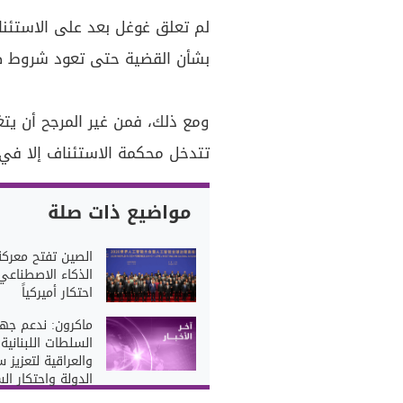
لم تعلق غوغل بعد على الاستئنا
بشأن القضية حتى تعود شروط صف
ومع ذلك، فمن غير المرجح أن يتغ
تتدخل محكمة الاستئناف إلا في و
مواضيع ذات صلة
الصين تفتح معركة
الذكاء الاصطناعي.
احتكار أميركياً
ماكرون: ندعم جه
السلطات اللبنانية
والعراقية لتعزيز س
الدولة واحتكار ال