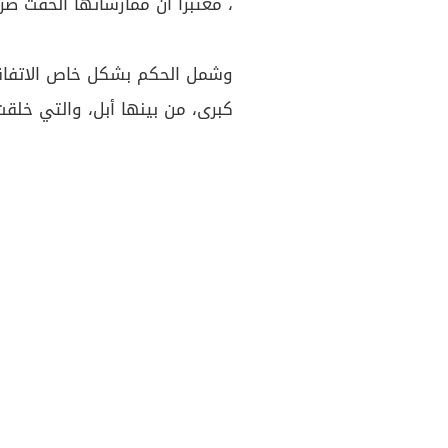
، معتبراً أن ممارساتها ألحقت ضررً
وشمل الحكم بشكل خاص الاتفاقي
كبرى، من بينها أبل، والتي خلقت