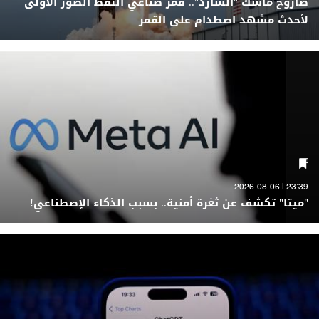
صاروخ ماسك "الشارد".. قمر صناعي التقط الصور الأولى
لأحدث مشهد اصطدام على القمر
23:39 | 2026-08-06
"ميتا" تكشف عن ثغرة أمنية.. بسبب الذكاء الإصطناعي!