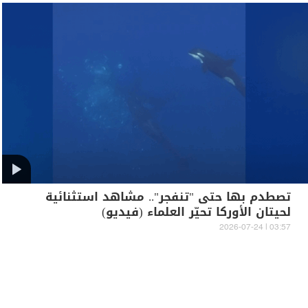
تصطدم بها حتى "تنفجر".. مشاهد استثنائية
لحيتان الأوركا تحيّر العلماء (فيديو)
03:57 | 2026-07-24