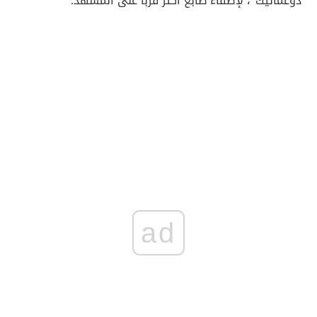
"دوغماتيك"، لإضفاء طابع أكثر قربا على المشهد.
ad