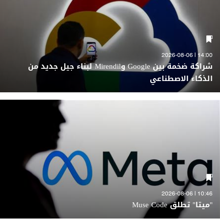
14:00 | 2026-08-06
شراكة ضخمة بين Google وMirendil لبناء جيل جديد من
الذكاء الاصطناعي
10:46 | 2026-08-06
"ميتا" تطلق Muse Code