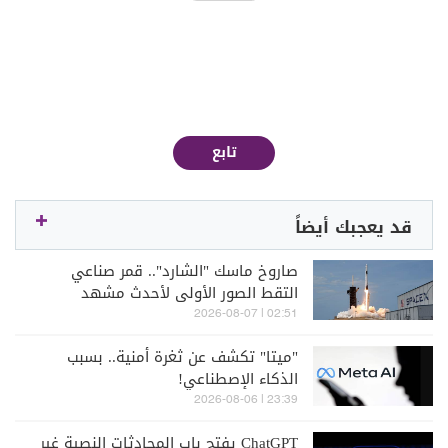
تابع
قد يعجبك أيضاً
صاروخ ماسك "الشارد".. قمر صناعي
التقط الصور الأولى لأحدث مشهد
اصطدام على القمر
02:51 | 2026-08-07
"ميتا" تكشف عن ثغرة أمنية.. بسبب
الذكاء الإصطناعي!
23:39 | 2026-08-06
ChatGPT يفتح باب المحادثات النصية غير