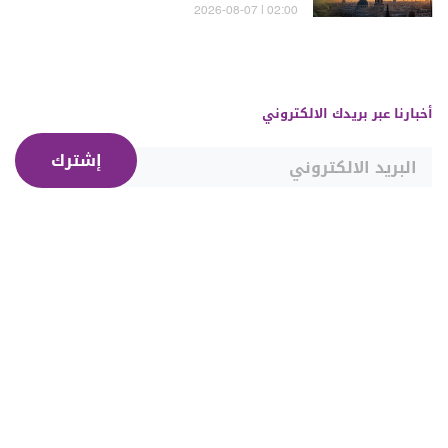
وسوريا - الشرع؟
02:00 | 2026-08-07
أخبارنا عبر بريدك الالكتروني
إشترك