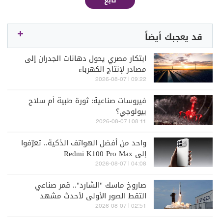
تابع
قد يعجبك أيضاً
ابتكار مصري يحول دهانات الجدران إلى
مصادر لإنتاج الكهرباء
09:22 | 2026-08-07
فيروسات صناعية: ثورة طبية أم سلاح
بيولوجي؟
08:11 | 2026-08-07
واحد من أفضل الهواتف الذكية.. تعرّفوا
إلى Redmi K100 Pro Max
04:08 | 2026-08-07
صاروخ ماسك "الشارد".. قمر صناعي
التقط الصور الأولى لأحدث مشهد
اصطدام على القمر
02:51 | 2026-08-07