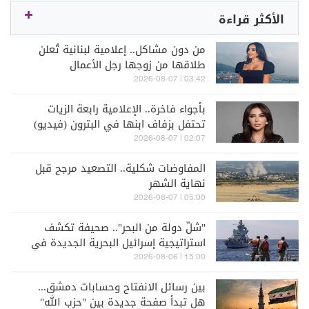
الأكثر قراءة
من دون مشاكل.. إعلامية لبنانية تُعلن
طلاقها من زوجها رجل الأعمال
03:42 | 2026-08-07
بأجواء فاخرة.. الإعلامية رابعة الزيات
تحتفل بزفاف ابنها في البترون (فيديو)
02:07 | 2026-08-07
المفاوضات شكلية.. التصعيد مرجح قبل
نهاية الشهر
05:00 | 2026-08-07
"شلّ دولة من البحر".. صحيفة تكشف
استراتيجية إسرائيل البحرية الجديدة في
مواجهة "حزب الله"
15:00 | 2026-08-06
بين رسائل الانفتاح وحسابات دمشق...
هل تبدأ صفحة جديدة بين "حزب الله"