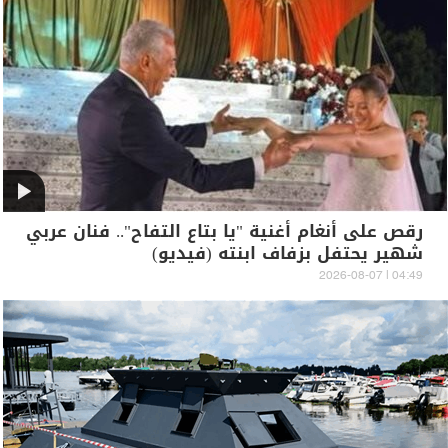
رقص على أنغام أغنية "يا بتاع التفاح".. فنان عربي
شهير يحتفل بزفاف ابنته (فيديو)
04:49 | 2026-08-07