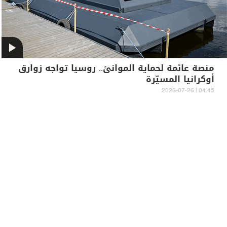
منصة عائمة لحماية الموانئ.. روسيا تواجه زوارق
أوكرانيا المسيّرة
04:45 | 2026-07-26