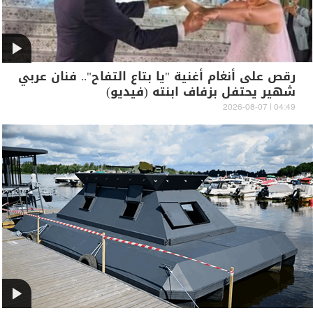
رقص على أنغام أغنية "يا بتاع التفاح".. فنان عربي
شهير يحتفل بزفاف ابنته (فيديو)
04:49 | 2026-08-07