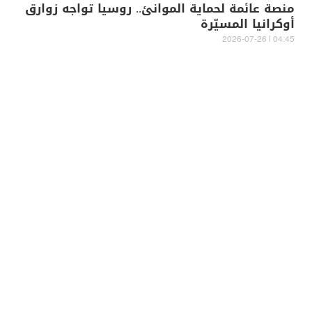
منصة عائمة لحماية الموانئ.. روسيا تواجه زوارق
أوكرانيا المسيّرة
04:45 | 2026-07-26