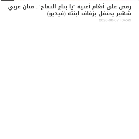
رقص على أنغام أغنية "يا بتاع التفاح".. فنان عربي
شهير يحتفل بزفاف ابنته (فيديو)
04:49 | 2026-08-07