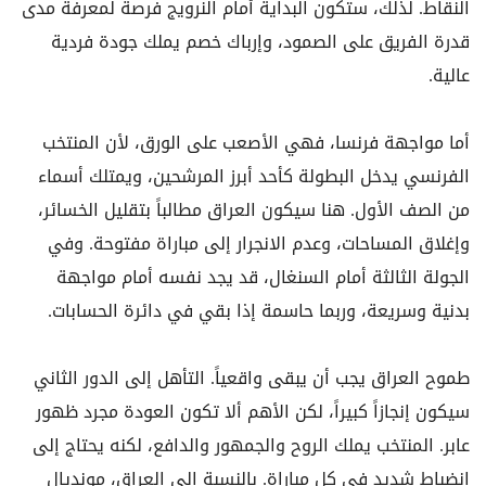
النقاط. لذلك، ستكون البداية أمام النرويج فرصة لمعرفة مدى
قدرة الفريق على الصمود، وإرباك خصم يملك جودة فردية
عالية.
أما مواجهة فرنسا، فهي الأصعب على الورق، لأن المنتخب
الفرنسي يدخل البطولة كأحد أبرز المرشحين، ويمتلك أسماء
من الصف الأول. هنا سيكون العراق مطالباً بتقليل الخسائر،
وإغلاق المساحات، وعدم الانجرار إلى مباراة مفتوحة. وفي
الجولة الثالثة أمام السنغال، قد يجد نفسه أمام مواجهة
بدنية وسريعة، وربما حاسمة إذا بقي في دائرة الحسابات.
طموح العراق يجب أن يبقى واقعياً. التأهل إلى الدور الثاني
سيكون إنجازاً كبيراً، لكن الأهم ألا تكون العودة مجرد ظهور
عابر. المنتخب يملك الروح والجمهور والدافع، لكنه يحتاج إلى
انضباط شديد في كل مباراة. بالنسبة إلى العراق، مونديال