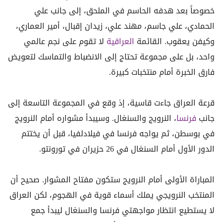
خصوصاً بعد هدفه الحاسم في الملحق، إلى جانب علي
الحمادي، علي جاسم، مهند علي، زيدان إقبال، أمير العماري،
وكيفن يعقوب. القائمة
العراقية
لا تقوم على نجم عالمي
واحد، بل على مجموعة تحتاج إلى الانضباط والتماسك لتعويض
فارق الخبرة أمام منتخبات كبيرة.
قرعة العراق جاءت قاسية، إذ وقع في المجموعة التاسعة إلى
جانب
فرنسا
، النرويج والسنغال. وسيبدأ مشواره أمام النرويج
في بوسطن، ثم يواجه فرنسا في فيلادلفيا، قبل أن يختتم
الدور الأول أمام السنغال في 26 حزيران في تورونتو.
المباراة الأولى أمام النرويج ستكون مفتاح المشوار. صحيح أن
المنتخب النرويجي يملك أسماء قوية في الهجوم، لكن العراق
لا يستطيع انتظار مواجهتي فرنسا والسنغال ليبدأ جمع