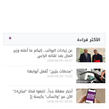
الأكثر قراءة
عن زيادات الرواتب.. إليكم ما أعلنه وزير
المال بعد لقائه الراعي
08:07 | 2026-08-08
"محطات بنزين" تُقفل أبوابها!
13:20 | 2026-08-08
أخبار مهمّة جداً.. تابعوا قناة "لبنان24"
الآن عبر "واتسآب" بكبسة زرّ
06:55 | 2026-08-09