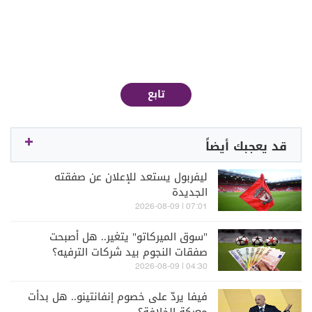
تابع
قد يعجبك أيضاً
ليفربول يستعد للإعلان عن صفقته
الجديدة
07:01 | 2026-08-09
"سوق الميركاتو" يتغير.. هل أصبحت
صفقات النجوم بيد شركات الترفيه؟
04:30 | 2026-08-09
فيفا يردّ على خصوم إنفانتينو.. هل بدأت