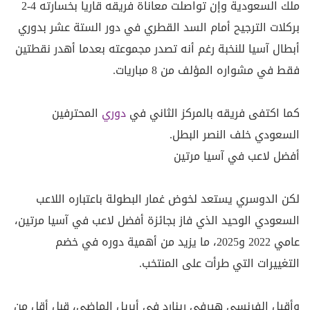
‌ملك السعودية وإن تواصلت معاناة فريقه قاريا ‌بخسارته 4-2
بركلات الترجيح أمام ⁠السد القطري في دور الستة عشر بدوري
أبطال آسيا للنخبة رغم أنه تصدر مجموعته بعدما أهدر نقطتين
فقط في مشواره المؤلف من 8 مباريات.
كما اكتفى فريقه بالمركز الثاني في
دوري
المحترفين
السعودي خلف النصر ⁠البطل.
أفضل لاعب في ‌آسيا مرتين
لكن الدوسري يستعد لخوض غمار البطولة باعتباره اللاعب
السعودي الوحيد الذي فاز ⁠بجائزة أفضل لاعب في آسيا مرتين،
عامي 2022 و2025، ما يزيد من أهمية ⁠دوره في خضم
التغييرات التي طرأت على المنتخب.
وأقيل الفرنسي هيرفي رينارد في أبريل الماضي، قبل أقل من