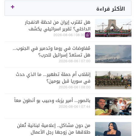
الأكثر قراءة
هل تقترب إيران من لحظة الانفجار
الداخلي؟ تقرير اسرائيلي يكشف
الكواليس
08:30 | 2026-08-06
مُفاوضات في روما وتدمير في الجنوب...
هل تستعدّ إسرائيل للحرب؟
07:00 | 2026-08-06
إنقلاب أم حملة تطهير... ما الذي حدث
في سوريا قبل يومين؟
08:00 | 2026-08-06
بالصور... أمير يزبك وحبيب بو أنطون معاً
07:44 | 2026-08-06
من دون مشاكل.. إعلامية لبنانية تُعلن
طلاقها من زوجها رجل الأعمال