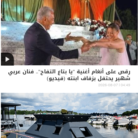
رقص على أنغام أغنية "يا بتاع التفاح".. فنان عربي
شهير يحتفل بزفاف ابنته (فيديو)
04:49 | 2026-08-07