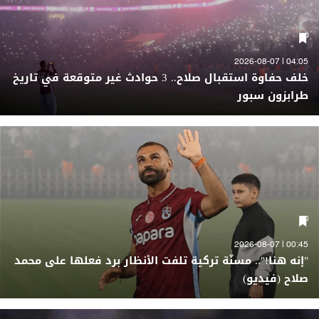
04:05 | 2026-08-07
خلف حفاوة استقبال صلاح.. 3 حوادث غير متوقعة في تاريخ
طرابزون سبور
00:45 | 2026-08-07
"إنه هنا!".. مسنّة تركية تلفت الأنظار برد فعلها على محمد
صلاح (فيديو)