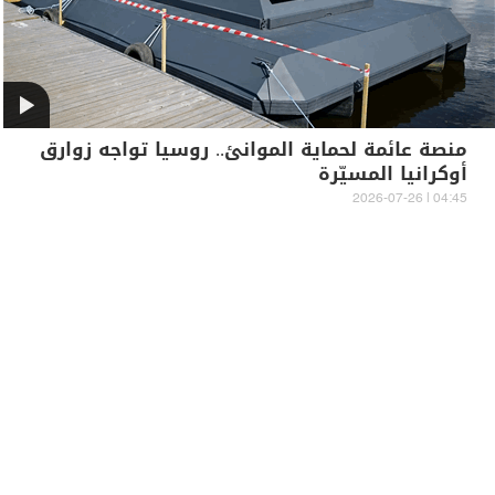
منصة عائمة لحماية الموانئ.. روسيا تواجه زوارق
أوكرانيا المسيّرة
04:45 | 2026-07-26