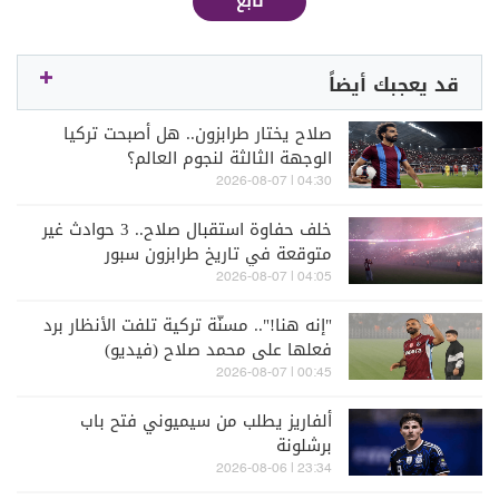
تابع
قد يعجبك أيضاً
صلاح يختار طرابزون.. هل أصبحت تركيا
الوجهة الثالثة لنجوم العالم؟
04:30 | 2026-08-07
خلف حفاوة استقبال صلاح.. 3 حوادث غير
متوقعة في تاريخ طرابزون سبور
04:05 | 2026-08-07
"إنه هنا!".. مسنّة تركية تلفت الأنظار برد
فعلها على محمد صلاح (فيديو)
00:45 | 2026-08-07
ألفاريز يطلب من سيميوني فتح باب
برشلونة
23:34 | 2026-08-06