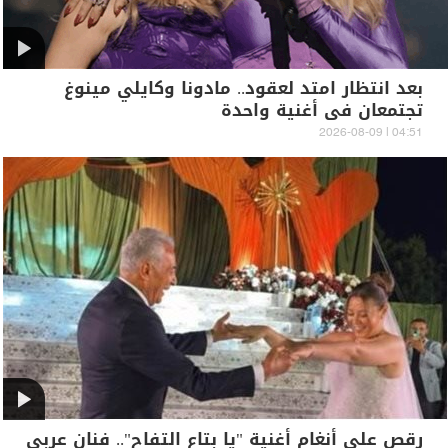
بعد انتظار امتد لعقود.. مادونا وكايلي مينوغ
تجتمعان في أغنية واحدة
04:51 | 2026-08-09
رقص على أنغام أغنية "يا بتاع التفاح".. فنان عربي