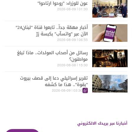
عون للوزراء: "روحوا ارتاحوا"
01:30 | 2026-08-09
أخبار مهمّة جداً.. تابعوا قناة "لبنان24"
الآن عبر "واتسآب" بكبسة زرّ
06:55 | 2026-08-09
رسائل من أصحاب المولدات.. ماذا تبلغ
مواطنون؟
15:30 | 2026-08-08
تقرير إسرائيلي دعا إلى قصف بيروت
"بقوة".. هذا ما كشفه
03:30 | 2026-08-09
أخبارنا عبر بريدك الالكتروني