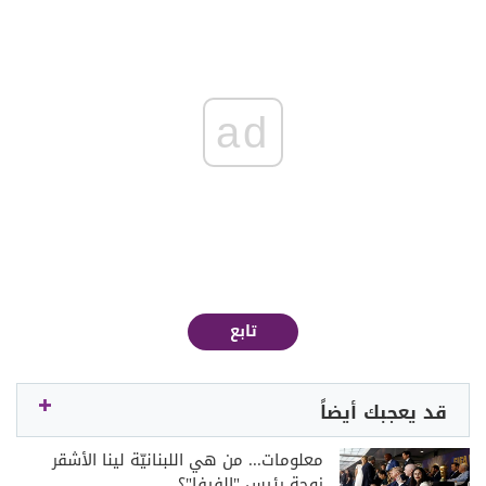
ad
تابع
قد يعجبك أيضاً
معلومات... من هي اللبنانيّة لينا الأشقر
زوجة رئيس "الفيفا"؟