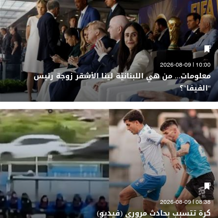
10:00 | 2026-08-09
معلومات... من هي اللبنانيّة لينا الأشقر زوجة رئيس
"الفيفا"؟
08:38 | 2026-08-09
كرة تتسبب بحادث مروري (فيديو)