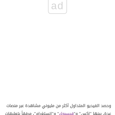
ad
وحصد الفيديو المتداول أكثر من مليوني مشاهدة عبر منصات
عدة، بينها "إكس" و"
فيسبوك
" و"إنستغرام"، مرفقاً بتعليقات