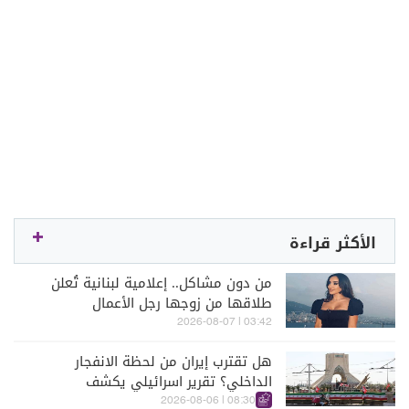
الأكثر قراءة
من دون مشاكل.. إعلامية لبنانية تُعلن
طلاقها من زوجها رجل الأعمال
03:42 | 2026-08-07
هل تقترب إيران من لحظة الانفجار
الداخلي؟ تقرير اسرائيلي يكشف
الكواليس
08:30 | 2026-08-06