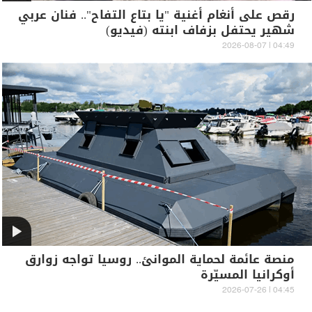
رقص على أنغام أغنية "يا بتاع التفاح".. فنان عربي
شهير يحتفل بزفاف ابنته (فيديو)
04:49 | 2026-08-07
منصة عائمة لحماية الموانئ.. روسيا تواجه زوارق
أوكرانيا المسيّرة
04:45 | 2026-07-26