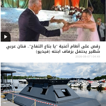
رقص على أنغام أغنية "يا بتاع التفاح".. فنان عربي
شهير يحتفل بزفاف ابنته (فيديو)
04:49 | 2026-08-07