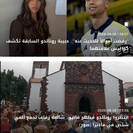
16:07 | 2026-08-08
"رفضت أموالاً للحديث عنه".. حبيبة رونالدو السابقة تكشف
كواليس علاقتهما
15:59 | 2026-08-08
انتظروا رونالدو فظهر فابيو.. شائعة زفاف تجمع ألفي
شخص في ماديرا (صور)