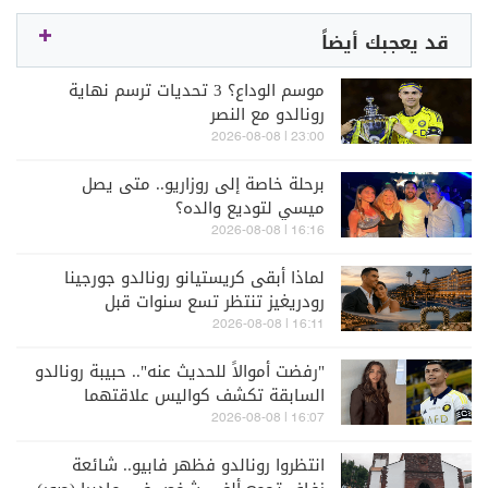
قد يعجبك أيضاً
موسم الوداع؟ 3 تحديات ترسم نهاية
رونالدو مع النصر
23:00 | 2026-08-08
برحلة خاصة إلى روزاريو.. متى يصل
ميسي لتوديع والده؟
16:16 | 2026-08-08
لماذا أبقى كريستيانو رونالدو جورجينا
رودريغيز تنتظر تسع سنوات قبل
خطوبتهما؟
16:11 | 2026-08-08
"رفضت أموالاً للحديث عنه".. حبيبة رونالدو
السابقة تكشف كواليس علاقتهما
16:07 | 2026-08-08
انتظروا رونالدو فظهر فابيو.. شائعة