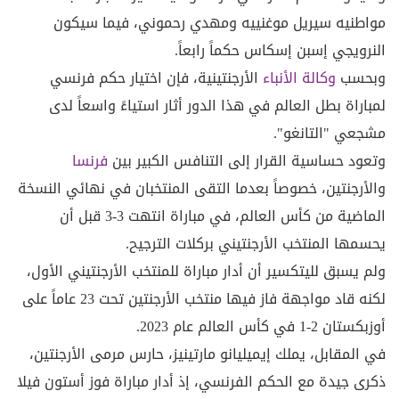
مواطنيه سيريل موغنييه ومهدي رحموني، فيما سيكون
النرويجي إسبن إسكاس حكماً رابعاً.
وبحسب
وكالة الأنباء
الأرجنتينية، فإن اختيار حكم فرنسي
لمباراة بطل العالم في هذا الدور أثار استياءً واسعاً لدى
مشجعي "التانغو".
وتعود حساسية القرار إلى التنافس الكبير بين
فرنسا
والأرجنتين، خصوصاً بعدما التقى المنتخبان في نهائي النسخة
الماضية من كأس العالم، في مباراة انتهت 3-3 قبل أن
يحسمها المنتخب الأرجنتيني بركلات الترجيح.
ولم يسبق لليتكسير أن أدار مباراة للمنتخب الأرجنتيني الأول،
لكنه قاد مواجهة فاز فيها منتخب الأرجنتين تحت 23 عاماً على
أوزبكستان 2-1 في كأس العالم عام 2023.
في المقابل، يملك إيميليانو مارتينيز، حارس مرمى الأرجنتين،
ذكرى جيدة مع الحكم الفرنسي، إذ أدار مباراة فوز أستون فيلا