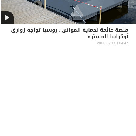
منصة عائمة لحماية الموانئ.. روسيا تواجه زوارق
أوكرانيا المسيّرة
04:45 | 2026-07-26