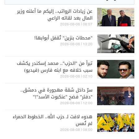
عن زيادات الرواتب.. إليكم ما أعلنه وزير
المال بعد لقائه الراعي
08:07 | 2026-08-08
"محطات بنزين" تُقفل أبوابها!
13:20 | 2026-08-08
تبرأ من "الحزب".. محمد إسكندر يكشف
سبب خلافه مع ابنه فارس (فيديو)
02:10 | 2026-08-08
سرّ داخل شقة مهجورة في دمشق..
"دفتر" فضح "عنكبوت الأسد"!"
12:00 | 2026-08-08
هدوء لافت لـ حزب الله.. الخطوط الحمراء
لم تُمس
08:00 | 2026-08-08