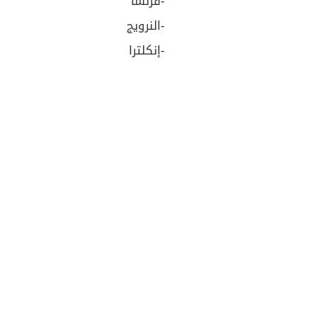
-فرنسا
-النرويج
-إنكلترا