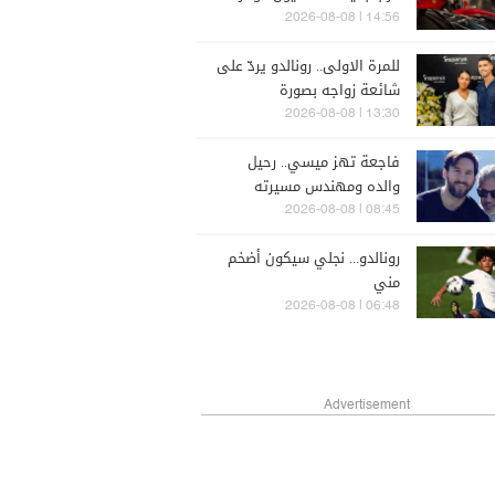
14:56 | 2026-08-08
للمرة الاولى.. رونالدو يردّ على
شائعة زواجه بصورة
13:30 | 2026-08-08
فاجعة تهز ميسي.. رحيل
والده ومهندس مسيرته
التاريخية
08:45 | 2026-08-08
رونالدو... نجلي سيكون أضخم
مني
06:48 | 2026-08-08
Advertisement