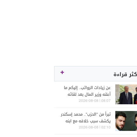
كثر قراءة
عن زيادات الرواتب.. إليكم ما
أعلنه وزير المال بعد لقائه
الراعي
08:07 | 2026-08-08
تبرأ من "الحزب".. محمد إسكندر
يكشف سبب خلافه مع ابنه
فارس (فيديو)
02:10 | 2026-08-08