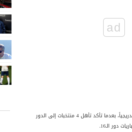
ad
وباتت ملامح ربع النهائي تتضح تدريجياً، بعدما تأكد تأهل 4 منتخبات إلى الدور
ت دور الـ16.