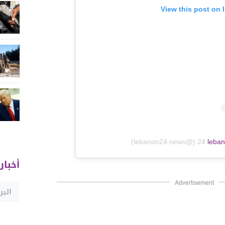
View this post on 
24 (@lebanon24.news)
leba
أخبار
Advertisement