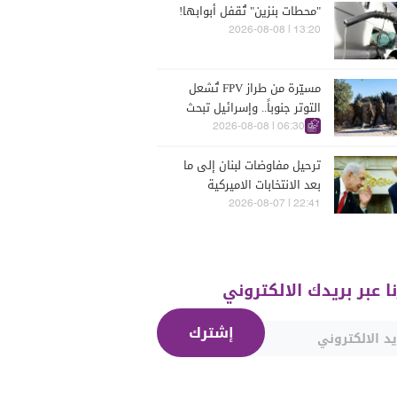
"محطات بنزين" تُقفل أبوابها!
13:20 | 2026-08-08
مسيّرة من طراز FPV تُشعل
التوتر جنوباً.. وإسرائيل تبحث
عن ردّ أقوى
06:30 | 2026-08-08
ترحيل مفاوضات لبنان إلى ما
بعد الانتخابات الاميركية
والاسرائيلية
22:41 | 2026-08-07
نا عبر بريدك الالكتروني
إشترك