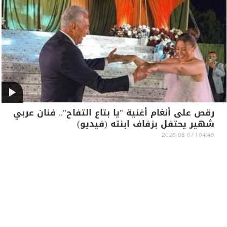
رقص على أنغام أغنية "يا بتاع التفاح".. فنان عربي
شهير يحتفل بزفاف ابنته (فيديو)
04:49 | 2026-08-07