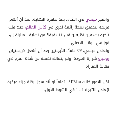
وانفجر
ميسي
في البكاء، بعد صافرة النهاية، بعد أن ألهم
فريقه لتحقيق نتيجة رائعة أخرى في
كأس العالم
، حيث قلب
تأخره بهدفين نظيفين قبل 11 دقيقة من نهاية المباراة إلى
فوز في الوقت الأصلي.
وتعادل ميسي، /39 عاماً/، للأرجنتين بعد أن أشعل كريستيان
روميرو
شرارة العودة، ولم يتمالك نفسه من شدة الفرح في
نهاية المباراة.
لكن الأمور كانت ستختلف تماماً لو أنه سجل ركلة جزاء مبكرة
ليُعادل النتيجة 1 - 1 في الشوط الأول.