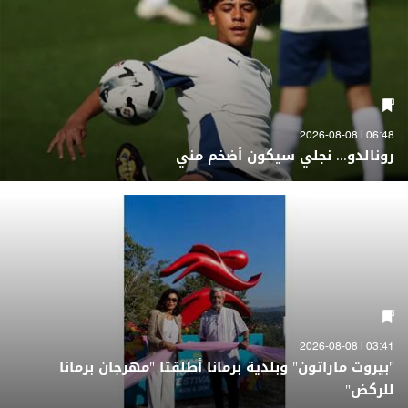
06:48 | 2026-08-08
رونالدو... نجلي سيكون أضخم مني
03:41 | 2026-08-08
"بيروت ماراتون" وبلدية برمانا أطلقتا "مهرجان برمانا
للركض"