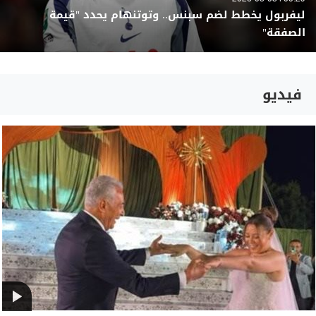
ليفربول يخطط لضم سبنس.. وتوتنهام يحدد "قيمة
الصفقة"
فيديو