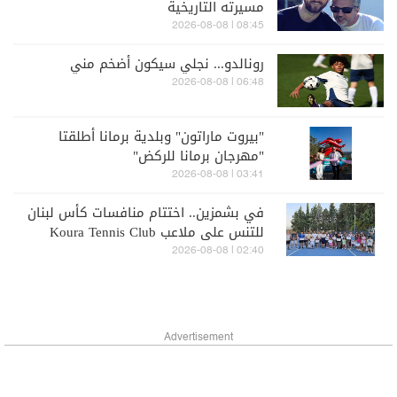
مسيرته التاريخية
08:45 | 2026-08-08
رونالدو... نجلي سيكون أضخم مني
06:48 | 2026-08-08
"بيروت ماراتون" وبلدية برمانا أطلقتا
"مهرجان برمانا للركض"
03:41 | 2026-08-08
في بشمزين.. اختتام منافسات كأس لبنان
للتنس على ملاعب Koura Tennis Club
02:40 | 2026-08-08
Advertisement