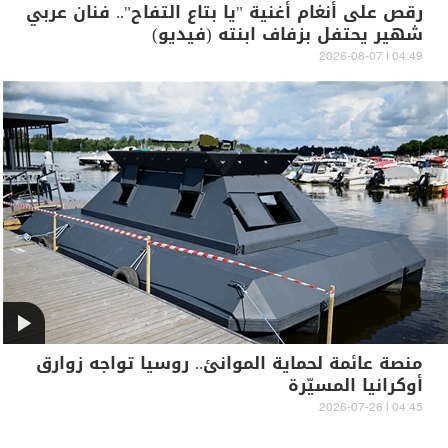
رقص على أنغام أغنية "يا بتاع التفاح".. فنان عربي
شهير يحتفل بزفاف ابنته (فيديو)
04:49 | 2026-08-07
منصة عائمة لحماية الموانئ.. روسيا تواجه زوارق
أوكرانيا المسيّرة
04:45 | 2026-07-26