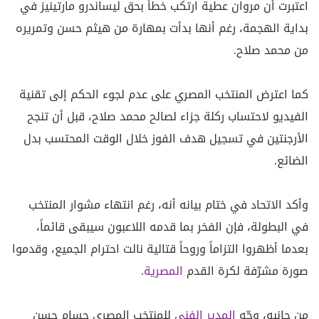
اعتبرت أن مروان عطية ارتكب خطأ بحق ليساندرو مارتينيز في
بداية الهجمة، رغم أنها بدأت بمهارة من هيثم حسن وتمريره
من محمد صلاح.
كما اعترض المنتخب المصري على عدم لجوء الحكم إلى تقنية
الفيديو لاحتساب ركلة جزاء لصالح محمد صلاح، قبل أن تنجح
الأرجنتين في تسجيل هدف الفوز خلال الوقت المحتسب بدل
الضائع.
وأكد الاتحاد في ختام بيانه أنه، رغم انتهاء مشوار المنتخب
في البطولة، فإن الفخر بما قدمه اللاعبون سيبقى قائماً،
بعدما أظهروا التزاماً وروحاً قتالية نالت احترام الجميع، وقدموا
صورة مشرّفة لكرة القدم
المصرية
.
من جانبه، وجّه
المدير الفني
للمنتخب المصري حسام حسن