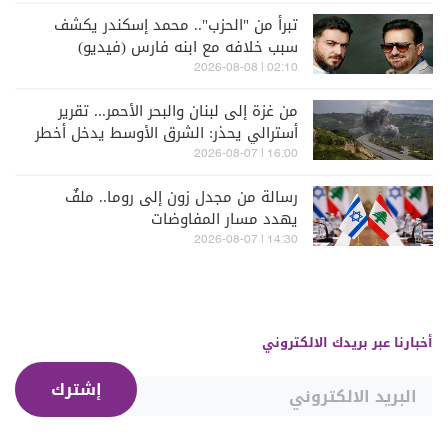
تبرأ من "الحزب".. محمد إسكندر يكشف
سبب خلافه مع ابنه فارس (فيديو)
02:10 | 2026-08-08
من غزة إلى لبنان والبحر الأحمر... تقرير
أسترالي يحذر: الشرق الأوسط يدخل أخطر
مراحله
16:00 | 2026-08-07
رسالة من مجدل زون إلى روما.. ملفٌ
يهدد مسار المفاوضات
14:30 | 2026-08-07
أخبارنا عبر بريدك الالكتروني
إشترك