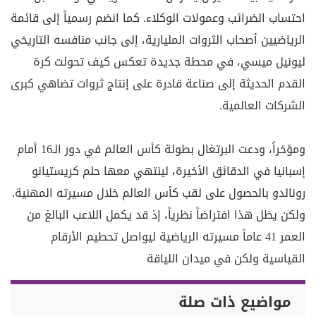
احتساب الضرائب وعمولات الوكلاء. كما انضم رسمياً إلى قائمة
الرياضيين أصحاب الثروات المليارية، إلى جانب منافسه التاريخي
ليونيل ميسي، في محطة جديدة تعكس كيف تحولت كرة
القدم الحديثة إلى صناعة قادرة على إنتاج ثروات تضاهي كبرى
الشركات العالمية.
ومؤخراً، ودعت البرتغال بطولة كأس العالم في دور الـ16 أمام
إسبانيا في الدقائق الأخيرة، لينتهي معها حلم كريستيانو
رونالدو بالحصول على لقب كأس العالم خلال مسيرته المهنية.
ولكن يظل هذا افتراضاً نظرياً، إذ قد يكمل اللاعب البالغ من
العمر 41 عاماً مسيرته الرياضية ليواصل تحطيم الأرقام
القياسية ولكن في ميدان اللياقة
مواضيع ذات صلة