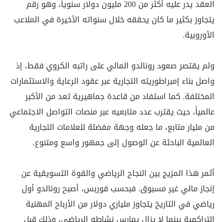
العقد يدر عليه أكثر من 200 مليون دولار سنوياً، وهو رقم
يتجاوز بكثير ما كان يحققه خلال سنواته الأخيرة في الملاعب
الأوروبية.
ولم يقتصر صعود رونالدو المالي على راتبه الكروي فقط، إذ
واصل بناء إمبراطوريته التجارية عبر عقود الرعاية والاستثمارات
المختلفة. كما استفاد من قاعدة جماهيرية تعد من الأكبر
عالمياً، حيث يقترب عدد متابعيه عبر منصات التواصل الاجتماعي
من مليار متابع، ما جعله وجهة مفضلة للعلامات التجارية
العالمية الباحثة عن الوصول إلى جمهور واسع ومتنوع.
أثمر هذا المزيج بين النجاح الرياضي والقوة التسويقية عن
إنجاز مالي غير مسبوق. فبحسب فوربس، أصبح رونالدو أول
رياضي في التاريخ يتجاوز ملياري دولار من الأرباح المهنية
التراكمية بينما لا يزال يمارس نشاطه الرياضي، وذلك قبل