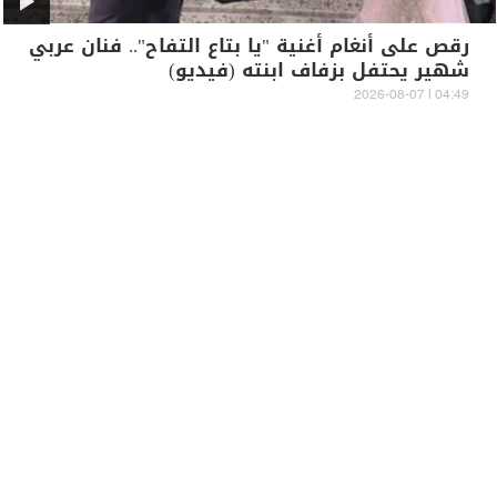
رقص على أنغام أغنية "يا بتاع التفاح".. فنان عربي
شهير يحتفل بزفاف ابنته (فيديو)
04:49 | 2026-08-07