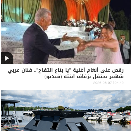
رقص على أنغام أغنية "يا بتاع التفاح".. فنان عربي
شهير يحتفل بزفاف ابنته (فيديو)
04:49 | 2026-08-07