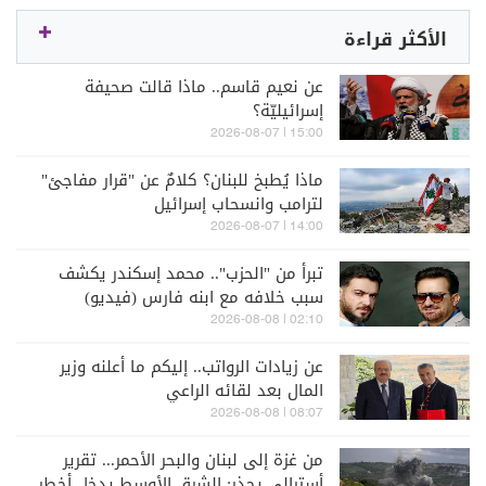
الأكثر قراءة
عن نعيم قاسم.. ماذا قالت صحيفة
إسرائيليّة؟
15:00 | 2026-08-07
ماذا يُطبخ للبنان؟ كلامٌ عن "قرار مفاجئ"
لترامب وانسحاب إسرائيل
14:00 | 2026-08-07
تبرأ من "الحزب".. محمد إسكندر يكشف
سبب خلافه مع ابنه فارس (فيديو)
02:10 | 2026-08-08
عن زيادات الرواتب.. إليكم ما أعلنه وزير
المال بعد لقائه الراعي
08:07 | 2026-08-08
من غزة إلى لبنان والبحر الأحمر... تقرير
أسترالي يحذر: الشرق الأوسط يدخل أخطر