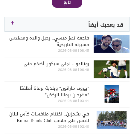
تابع
قد يعجبك أيضاً
فاجعة تهز ميسي.. رحيل والده ومهندس
مسيرته التاريخية
08:45 | 2026-08-08
رونالدو... نجلي سيكون أضخم مني
06:48 | 2026-08-08
"بيروت ماراتون" وبلدية برمانا أطلقتا
"مهرجان برمانا للركض"
03:41 | 2026-08-08
في بشمزين.. اختتام منافسات كأس لبنان
للتنس على ملاعب Koura Tennis Club
02:40 | 2026-08-08