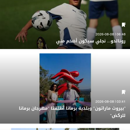
06:48 | 2026-08-08
رونالدو... نجلي سيكون أضخم مني
03:41 | 2026-08-08
"بيروت ماراتون" وبلدية برمانا أطلقتا "مهرجان برمانا
للركض"