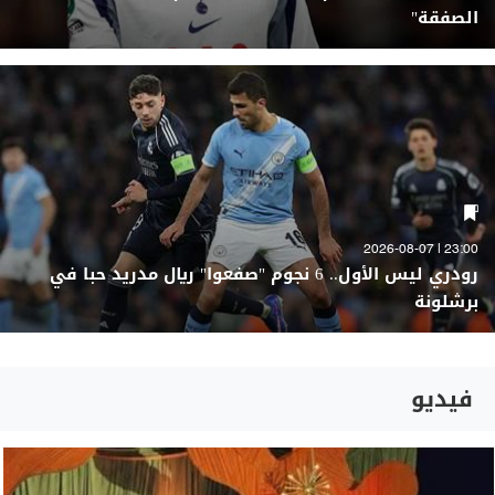
الصفقة"
23:00 | 2026-08-07
رودري ليس الأول.. 6 نجوم "صفعوا" ريال مدريد حبا في
برشلونة
فيديو