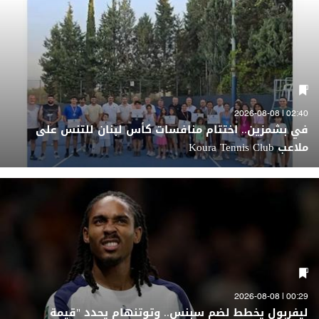
02:40 | 2026-08-08
في بشمزين.. اختتام منافسات كأس لبنان للتنس على
ملاعب Koura Tennis Club
00:29 | 2026-08-08
ليفربول يخطط لضم سبنس.. وتوتنهام يحدد "قيمة