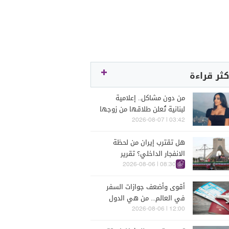
كثر قراءة
من دون مشاكل.. إعلامية
لبنانية تُعلن طلاقها من زوجها
رجل الأعمال
03:42 | 2026-08-07
هل تقترب إيران من لحظة
الانفجار الداخلي؟ تقرير
اسرائيلي يكشف الكواليس
08:30 | 2026-08-06
أقوى وأضعف جوازات السفر
في العالم... من هي الدول
التي تصدّرت الترتيب؟
12:00 | 2026-08-06