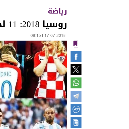
رياضة
روسيا 2018: 11 لحظة ذهبية لن تُنسى في المونديال
08:15
|
17-07-2018