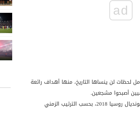
ad
 لحظات لن ينساها التاريخ، منها أهداف رائعة
يين أصبحوا مشجعين.
وهنا أبرز 11 لحظة تاريخية في مونديال روسيا 2018، بحسب الترتيب الزمني