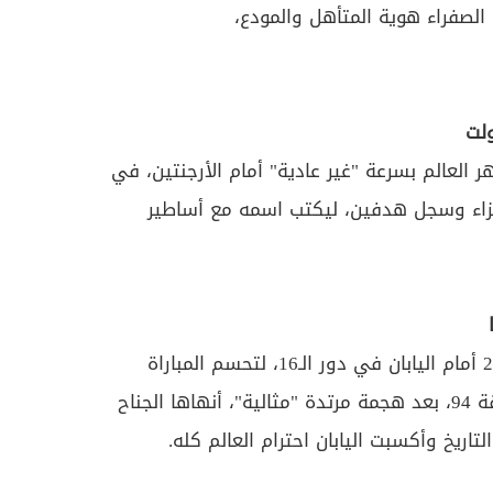
الصفراء هوية المتأهل والمودع،
لت
 العالم بسرعة "غير عادية" أمام الأرجنتين، في
اء وسجل هدفين، ليكتب اسمه مع أساطير
بلجيكا عادت بعد التأخر بنتيجة 0-2 أمام اليابان في دور الـ16، لتحسم المباراة
لمصلحتها بنتيجة 3-2 في الدقيقة 94، بعد هجمة مرتدة "مثالية"، أنهاها الجناح
تاريخ وأكسبت اليابان احترام العالم كله.