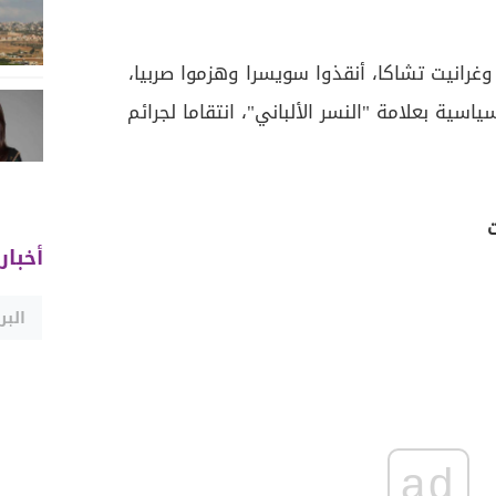
وغرانيت تشاكا، أنقذوا سويسرا وهزموا صربيا،
اسية بعلامة "النسر الألباني"، انتقاما لجرائم
أخبار
ad