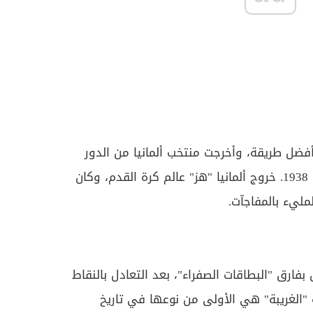
بأفضل طريقة، وأخرجت منتخب ألمانيا من الدور
الأول، للمرة الأولى منذ مونديال 1938. خروج ألمانيا "هز" عالم كرة القدم، وكان
ليء بالمفاجآت.
بفارق "البطاقات الصفراء"، بعد التعادل بالنقاط
ة "الغريبة" هي الأولى من نوعها في تاريخ