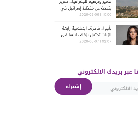
تدمير وترسيم للجغرافيا... تقرير
يتحدّث عن مُخطّط إسرائيل في
جنوب لبنان
10:00 | 2026-08-06
بأجواء فاخرة.. الإعلامية رابعة
الزيات تحتفل بزفاف ابنها في
البترون (فيديو)
02:07 | 2026-08-07
نا عبر بريدك الالكتروني
إشترك