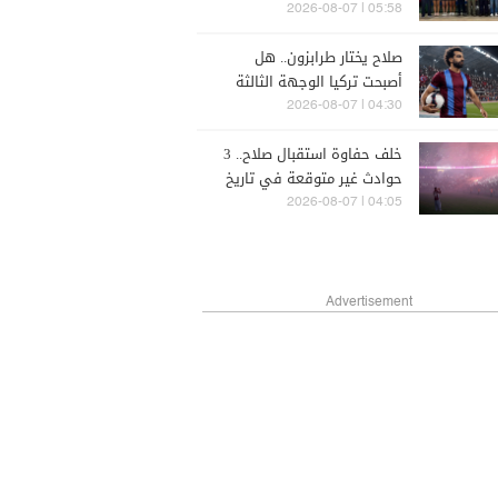
05:58 | 2026-08-07
صلاح يختار طرابزون.. هل
أصبحت تركيا الوجهة الثالثة
لنجوم العالم؟
04:30 | 2026-08-07
خلف حفاوة استقبال صلاح.. 3
حوادث غير متوقعة في تاريخ
طرابزون سبور
04:05 | 2026-08-07
Advertisement