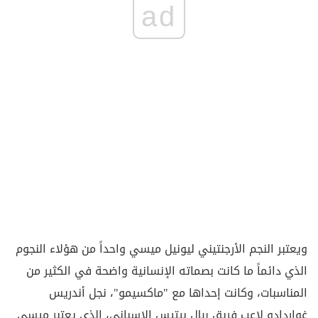
ad
ويعتبر النجم الأرجنتيني ليونيل ميسي واحداً من هؤلاء النجوم
الذي دائماً ما كانت بصماته الإنسانية واضحة في الكثير من
المناسبات، وكانت إحداها مع "ماكسيمو"، نجل أندريس
غواردادو لاعب فريق ريال بيتيس الإسباني، الذي يعتبر ميسي