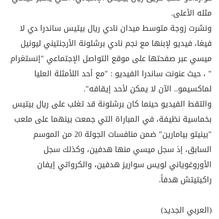
مثله الأعلى.
ونشرت زوجة متوسط ميدان ​نادي ريال بيتيس​ ساندرا دي لا
فيغا، فيديو لإبنها مع نجم نادي ​برشلونة​ الأرجنتيني ​ليونيل
ميسي​ عبر صفحتها على موقع التواصل الإجتماعي "​إنستغرام​
" ، حيث عنونت ساندرا الفيديو : "مع أحد اللأمثلة العليا
لماكسيمو.. الآن لا يمكن لأحد إيقافه".
والتقط الفيديو حينما كان برشلونة قد تغلب على ريال بيتيس
بخماسية نظيفة، في المباراة التي جمعت بينهما على ملعب
"بينيتو بيامارين" ضمن منافسات الجولة 20 من الموسم
السابق، إذ سجل ميسي منها هدفين، وكذلك سجل
الأوروغوياني لويس سواريز هدفين، والكرواتي إيفان
راكيتيتش هدفاً.
(العربي الجديد)