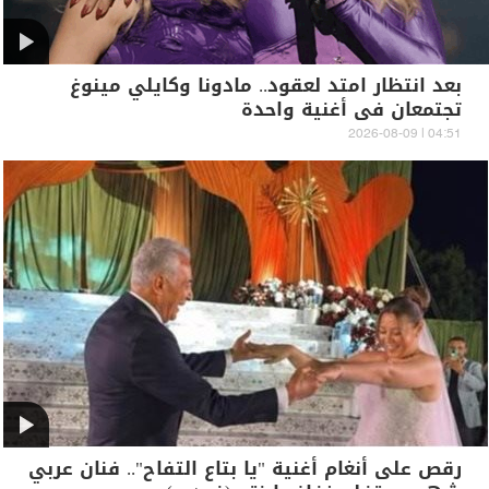
بعد انتظار امتد لعقود.. مادونا وكايلي مينوغ
تجتمعان في أغنية واحدة
04:51 | 2026-08-09
رقص على أنغام أغنية "يا بتاع التفاح".. فنان عربي