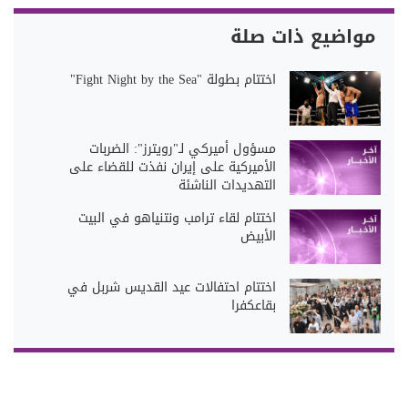
مواضيع ذات صلة
اختتام بطولة "Fight Night by the Sea"
مسؤول أميركي لـ"رويترز": الضربات
الأميركية على إيران نفذت للقضاء على
التهديدات الناشئة
اختتام لقاء ترامب ونتنياهو في البيت
الأبيض
اختتام احتفالات عيد القديس شربل في
بقاعكفرا