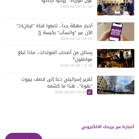
عون للوزراء: "روحوا ارتاحوا"
01:30 | 2026-08-09
أخبار مهمّة جداً.. تابعوا قناة "لبنان24"
الآن عبر "واتسآب" بكبسة زرّ
06:55 | 2026-08-09
رسائل من أصحاب المولدات.. ماذا تبلغ
مواطنون؟
15:30 | 2026-08-08
تقرير إسرائيلي دعا إلى قصف بيروت
"بقوة".. هذا ما كشفه
03:30 | 2026-08-09
أخبارنا عبر بريدك الالكتروني