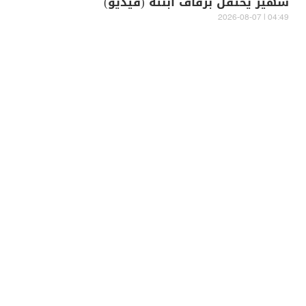
شهير يحتفل بزفاف ابنته (فيديو)
04:49 | 2026-08-07