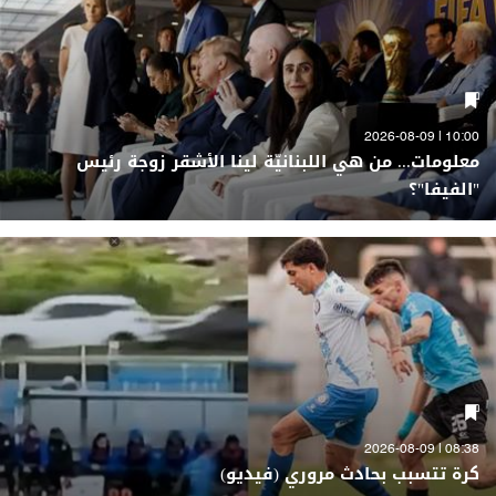
10:00 | 2026-08-09
معلومات... من هي اللبنانيّة لينا الأشقر زوجة رئيس
"الفيفا"؟
08:38 | 2026-08-09
كرة تتسبب بحادث مروري (فيديو)