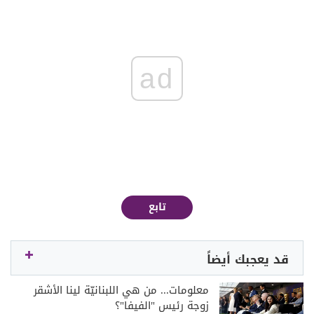
ad
تابع
قد يعجبك أيضاً
معلومات... من هي اللبنانيّة لينا الأشقر
زوجة رئيس "الفيفا"؟