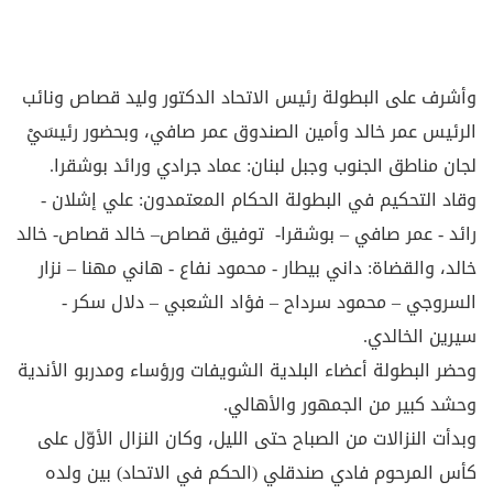
وأشرف على البطولة رئيس الاتحاد الدكتور وليد قصاص ونائب
الرئيس عمر خالد وأمين الصندوق عمر صافي، وبحضور رئيسَيْ
لجان مناطق الجنوب وجبل لبنان: عماد جرادي ورائد بوشقرا.
وقاد التحكيم في البطولة الحكام المعتمدون: علي إشلان -
رائد - عمر صافي – بوشقرا- توفيق قصاص– خالد قصاص- خالد
خالد، والقضاة: داني بيطار - محمود نفاع - هاني مهنا – نزار
السروجي – محمود سرداح – فؤاد الشعبي – دلال سكر -
سيرين الخالدي.
وحضر البطولة أعضاء البلدية الشويفات ورؤساء ومدربو الأندية
وحشد كبير من الجمهور والأهالي.
وبدأت النزالات من الصباح حتى الليل، وكان النزال الأوّل على
كأس المرحوم فادي صندقلي (الحكم في الاتحاد) بين ولده