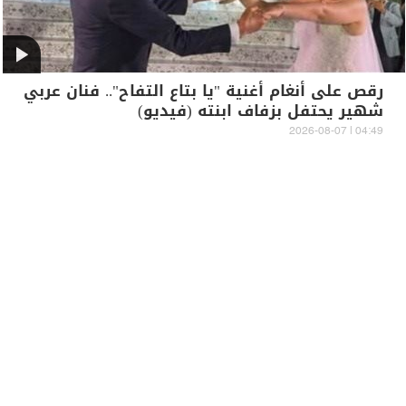
رقص على أنغام أغنية "يا بتاع التفاح".. فنان عربي
شهير يحتفل بزفاف ابنته (فيديو)
04:49 | 2026-08-07