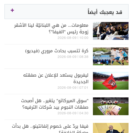
قد يعجبك أيضاً
معلومات... من هي اللبنانيّة لينا الأشقر
زوجة رئيس "الفيفا"؟
10:00 | 2026-08-09
كرة تتسبب بحادث مروري (فيديو)
08:38 | 2026-08-09
ليفربول يستعد للإعلان عن صفقته
الجديدة
07:01 | 2026-08-09
"سوق الميركاتو" يتغير.. هل أصبحت
صفقات النجوم بيد شركات الترفيه؟
04:30 | 2026-08-09
فيفا يردّ على خصوم إنفانتينو.. هل بدأت
معركة الخلافة؟